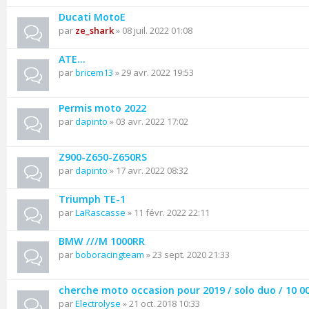
Ducati MotoE
par
ze_shark
» 08 juil. 2022 01:08
ATE...
par
bricem13
» 29 avr. 2022 19:53
Permis moto 2022
par
dapinto
» 03 avr. 2022 17:02
Z900-Z650-Z650RS
par
dapinto
» 17 avr. 2022 08:32
Triumph TE-1
par
LaRascasse
» 11 févr. 2022 22:11
BMW ///M 1000RR
par
boboracingteam
» 23 sept. 2020 21:33
cherche moto occasion pour 2019 / solo duo / 10 
par
Electrolyse
» 21 oct. 2018 10:33