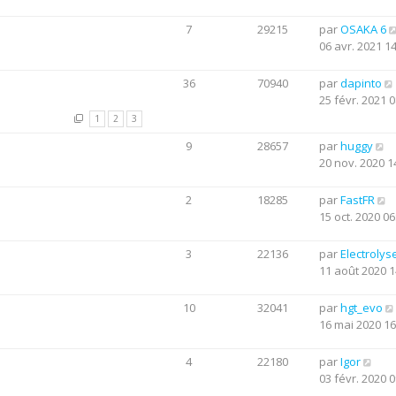
7
29215
par
OSAKA 6
06 avr. 2021 1
36
70940
par
dapinto
25 févr. 2021 0
1
2
3
9
28657
par
huggy
20 nov. 2020 1
2
18285
par
FastFR
15 oct. 2020 06
3
22136
par
Electrolys
11 août 2020 1
10
32041
par
hgt_evo
16 mai 2020 16
4
22180
par
Igor
03 févr. 2020 0