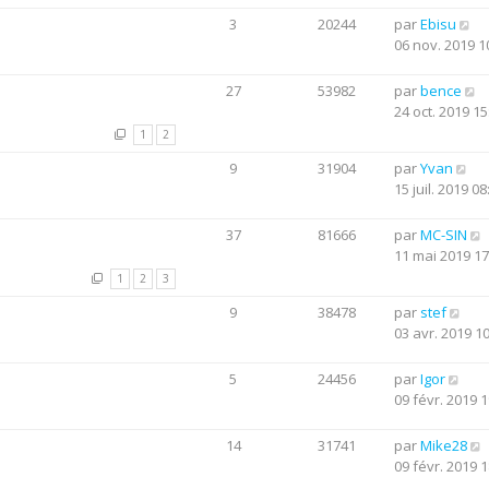
3
20244
par
Ebisu
06 nov. 2019 1
27
53982
par
bence
24 oct. 2019 15
1
2
9
31904
par
Yvan
15 juil. 2019 08
37
81666
par
MC-SIN
11 mai 2019 17
1
2
3
9
38478
par
stef
03 avr. 2019 1
5
24456
par
Igor
09 févr. 2019 1
14
31741
par
Mike28
09 févr. 2019 1