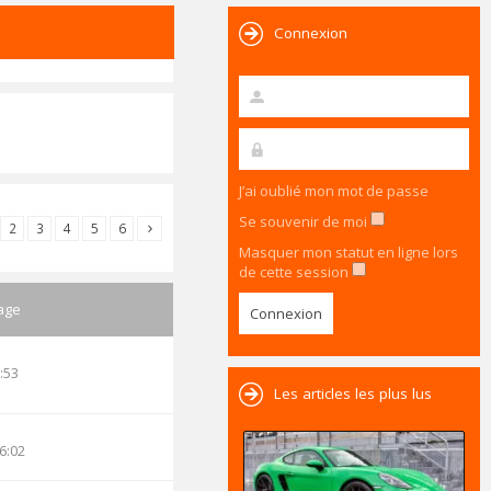
Connexion
J’ai oublié mon mot de passe
Se souvenir de moi
2
3
4
5
6
Masquer mon statut en ligne lors
de cette session
age
:53
Les articles les plus lus
6:02