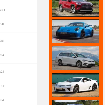
0:34
:50
:36
:14
0:21
9:33
8:45