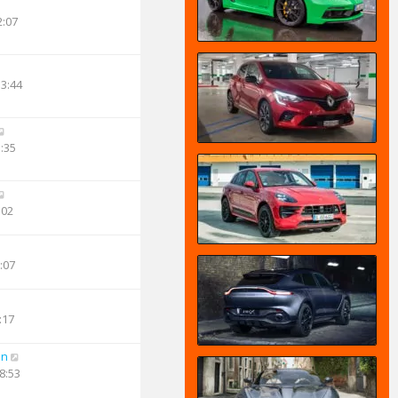
2:07
13:44
3:35
:02
:07
:17
an
8:53