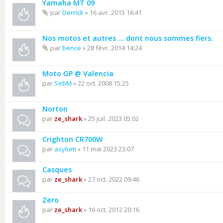
Yamaha MT 09
par
Derrick
» 16 avr. 2015 16:41
Nos motos et autres ... dont nous sommes fiers.
par
bence
» 28 févr. 2014 14:24
Moto GP @ Valencia
par
SebM
» 22 oct. 2008 15:25
Norton
par
ze_shark
» 25 juil. 2023 05:02
Crighton CR700W
par
asylum
» 11 mai 2023 23:07
Casques
par
ze_shark
» 27 oct. 2022 09:46
Zero
par
ze_shark
» 16 oct. 2012 20:16