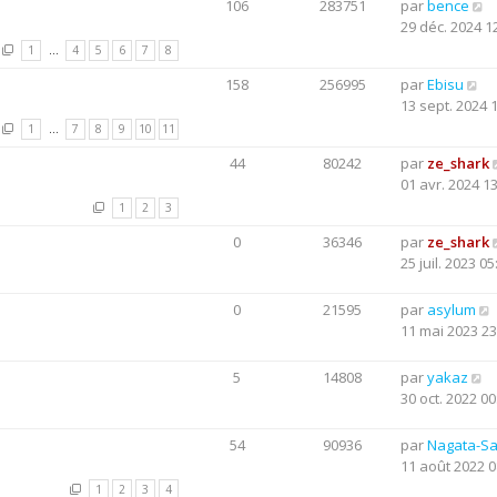
106
283751
par
bence
29 déc. 2024 1
1
…
4
5
6
7
8
158
256995
par
Ebisu
13 sept. 2024 
1
…
7
8
9
10
11
44
80242
par
ze_shark
01 avr. 2024 1
1
2
3
0
36346
par
ze_shark
25 juil. 2023 05
0
21595
par
asylum
11 mai 2023 23
5
14808
par
yakaz
30 oct. 2022 00
54
90936
par
Nagata-S
11 août 2022 0
1
2
3
4