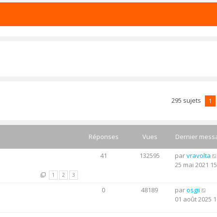
295 sujets
1
Réponses
Vues
Dernier mess
41
132595
par
vravolta
25 mai 2021 15
1
2
3
0
48189
par
osgii
01 août 2025 1