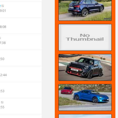
e
9:01
8:08
7:38
:50
12:44
:53
n
:55