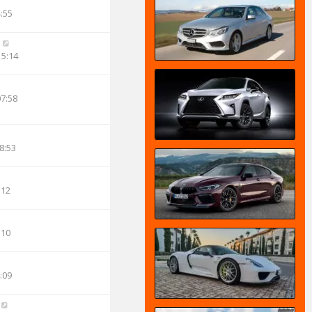
4:55
n
15:14
07:58
8:53
:12
:10
:09