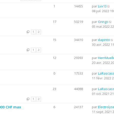
1
14455
par
Lvx13
08 juil. 2022 19
17
50219
par
Gringo
05 mai 2022 22
1
2
15
34410
par
dapinto
30 avr. 2022 1
1
2
12
29393
par
HerrMuell
20 avr. 2022 2
0
17533
par
LaRascas
11 févr. 2022 2
23
44088
par
LaRascas
01 oct. 2021 21
1
2
0000 CHF max
6
24137
par
Electrolys
11 sept. 2021 