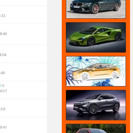
4:32
8:46
4:04
:49
e
4:57
:59
9:41