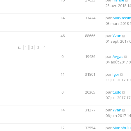
10
27655
par
Hanse
25 avr. 2018 1
14
33474
par
Markassi
03 mars 2018 
46
88666
par
Yvan
01 sept. 2017 
1
2
3
4
0
19486
par
Avgas
04 août 2017 0
11
31801
par
Igor
11 juil. 2017 10
0
20365
par
tuslo
07 juil. 2017 17
14
31277
par
Yvan
06 juin 2017 14
12
32554
par
Manohulu