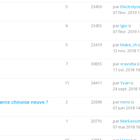
5
23450
par
Electrolys
07 févr. 2019 1
6
23455
par
Igor
07 févr. 2019 1
5
23410
par
blake_ch
12 nov. 2018 1
7
30655
par
vravolta
17 oct. 2018 19
11
34411
par
Yvan
24 sept. 2018 
mante chinoise neuve ?
2
22696
par
nono
07 juin 2018 14
1
20715
par
Markassi
07 mai 2018 16