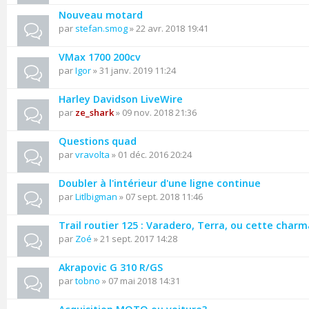
Nouveau motard
par
stefan.smog
» 22 avr. 2018 19:41
VMax 1700 200cv
par
Igor
» 31 janv. 2019 11:24
Harley Davidson LiveWire
par
ze_shark
» 09 nov. 2018 21:36
Questions quad
par
vravolta
» 01 déc. 2016 20:24
Doubler à l'intérieur d'une ligne continue
par
Litlbigman
» 07 sept. 2018 11:46
Trail routier 125 : Varadero, Terra, ou cette char
par
Zoé
» 21 sept. 2017 14:28
Akrapovic G 310 R/GS
par
tobno
» 07 mai 2018 14:31