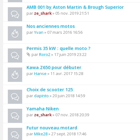
AMB 001 by Aston Martin & Brough Superior
par
ze_shark
» 05 nov. 2019 21:51
Nos anciennes motos
par
Yvan
» 07 mars 2016 16:56
Permis 35 kW : quelle moto ?
par
Roro2
» 17 juin 2019 23:22
Kawa Z650 pour débuter
par
Hanse
» 11 avr. 2017 15:28
Choix de scooter 125
par
dapinto
» 20 juin 2018 14:59
Yamaha Niken
par
ze_shark
» 07 nov. 2018 20:39
Futur nouveau motard
par
Mike28
» 27 sept. 2018 17:46