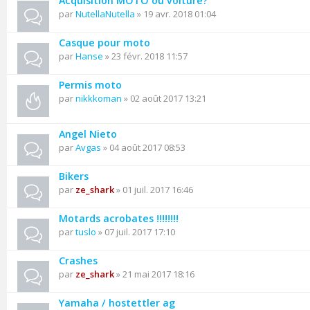
Acquisition MOTO ou voiture?
par
NutellaNutella
» 19 avr. 2018 01:04
Casque pour moto
par
Hanse
» 23 févr. 2018 11:57
Permis moto
par
nikkkoman
» 02 août 2017 13:21
Angel Nieto
par
Avgas
» 04 août 2017 08:53
Bikers
par
ze_shark
» 01 juil. 2017 16:46
Motards acrobates !!!!!!!!
par
tuslo
» 07 juil. 2017 17:10
Crashes
par
ze_shark
» 21 mai 2017 18:16
Yamaha / hostettler ag