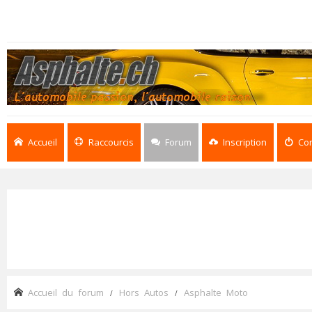
Accueil
Raccourcis
Forum
Inscription
Co
Accueil du forum
Hors Autos
Asphalte Moto