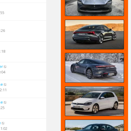
:55
:26
1:18
er
0:04
se
2:11
se
:25
e
21:02