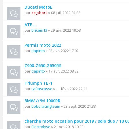
Ducati MotoE
par
ze_shark
» 08 juil. 2022 01:08
ATE...
par
bricem13
» 29 avr. 2022 19:53
Permis moto 2022
par
dapinto
» 03 avr. 2022 17:02
Z900-Z650-Z650RS
par
dapinto
» 17 avr. 2022 08:32
Triumph TE-1
par
LaRascasse
» 11 févr. 2022 22:11
BMW ///M 1000RR
par
boboracingteam
» 23 sept. 2020 21:33
cherche moto occasion pour 2019 / solo duo / 10 
par
Electrolyse
» 21 oct. 2018 10:33