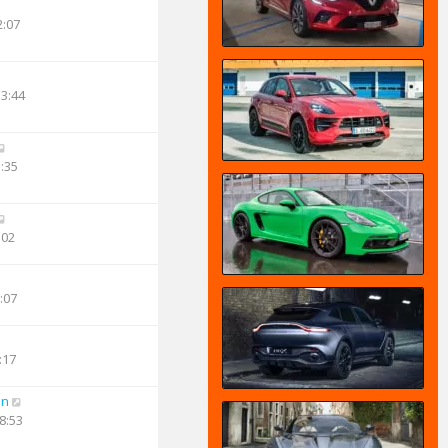
2:07
13:44
3:35
:02
:07
:17
an
8:53