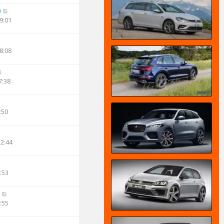
e
9:01
8:08
7:38
:50
12:44
:53
n
:55