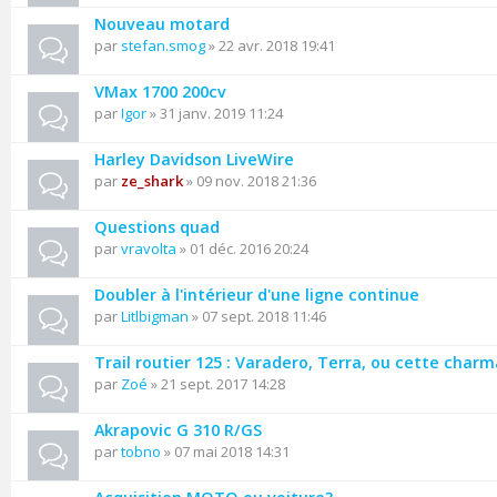
Nouveau motard
par
stefan.smog
» 22 avr. 2018 19:41
VMax 1700 200cv
par
Igor
» 31 janv. 2019 11:24
Harley Davidson LiveWire
par
ze_shark
» 09 nov. 2018 21:36
Questions quad
par
vravolta
» 01 déc. 2016 20:24
Doubler à l'intérieur d'une ligne continue
par
Litlbigman
» 07 sept. 2018 11:46
Trail routier 125 : Varadero, Terra, ou cette char
par
Zoé
» 21 sept. 2017 14:28
Akrapovic G 310 R/GS
par
tobno
» 07 mai 2018 14:31