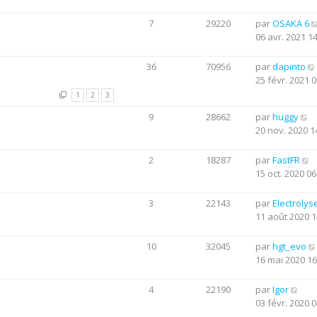
7
29220
par
OSAKA 6
06 avr. 2021 1
36
70956
par
dapinto
25 févr. 2021 0
1
2
3
9
28662
par
huggy
20 nov. 2020 1
2
18287
par
FastFR
15 oct. 2020 06
3
22143
par
Electrolys
11 août 2020 1
10
32045
par
hgt_evo
16 mai 2020 16
4
22190
par
Igor
03 févr. 2020 0