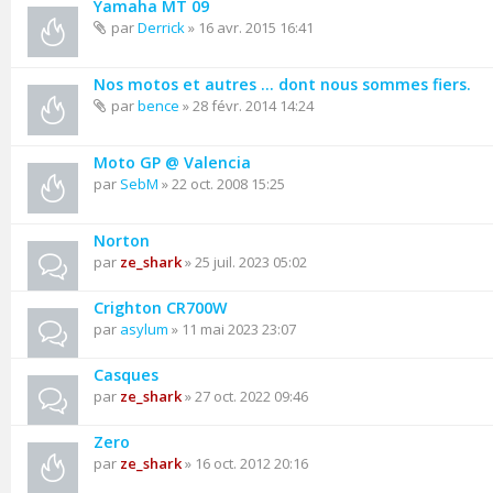
Yamaha MT 09
par
Derrick
» 16 avr. 2015 16:41
Nos motos et autres ... dont nous sommes fiers.
par
bence
» 28 févr. 2014 14:24
Moto GP @ Valencia
par
SebM
» 22 oct. 2008 15:25
Norton
par
ze_shark
» 25 juil. 2023 05:02
Crighton CR700W
par
asylum
» 11 mai 2023 23:07
Casques
par
ze_shark
» 27 oct. 2022 09:46
Zero
par
ze_shark
» 16 oct. 2012 20:16