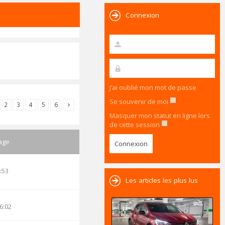
Connexion
J’ai oublié mon mot de passe
Se souvenir de moi
2
3
4
5
6
Masquer mon statut en ligne lors
de cette session
age
:53
Les articles les plus lus
6:02