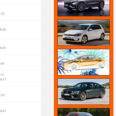
4:32
8:46
4:04
:49
e
4:57
:59
9:41