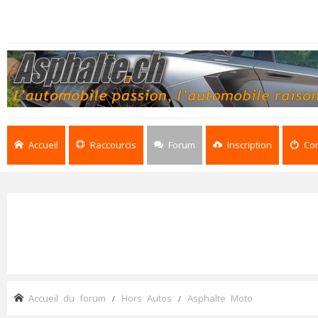
Accueil
Raccourcis
Forum
Inscription
Co
Accueil du forum
Hors Autos
Asphalte Moto