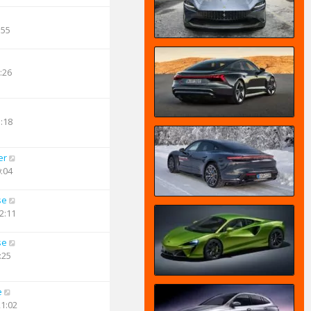
:55
:26
1:18
er
0:04
se
2:11
se
:25
e
21:02