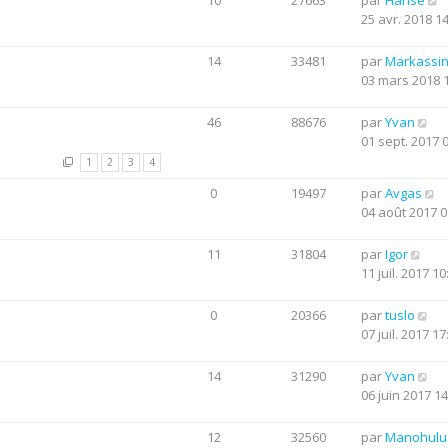
10
27663
par
Hanse
25 avr. 2018 1
14
33481
par
Markassi
03 mars 2018 
46
88676
par
Yvan
01 sept. 2017 
1
2
3
4
0
19497
par
Avgas
04 août 2017 0
11
31804
par
Igor
11 juil. 2017 10
0
20366
par
tuslo
07 juil. 2017 17
14
31290
par
Yvan
06 juin 2017 14
12
32560
par
Manohulu