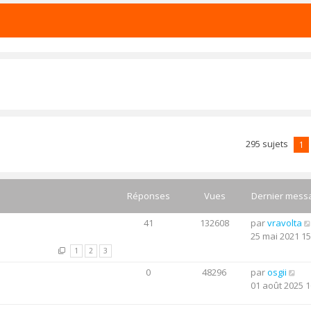
295 sujets
1
Réponses
Vues
Dernier mess
41
132608
par
vravolta
25 mai 2021 15
1
2
3
0
48296
par
osgii
01 août 2025 1