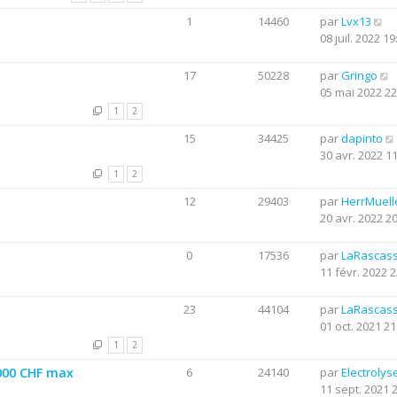
1
14460
par
Lvx13
08 juil. 2022 19
17
50228
par
Gringo
05 mai 2022 22
1
2
15
34425
par
dapinto
30 avr. 2022 1
1
2
12
29403
par
HerrMuell
20 avr. 2022 2
0
17536
par
LaRascas
11 févr. 2022 2
23
44104
par
LaRascas
01 oct. 2021 21
1
2
0000 CHF max
6
24140
par
Electrolys
11 sept. 2021 