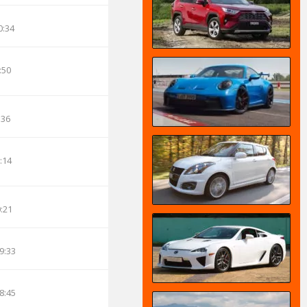
0:34
:50
:36
:14
0:21
9:33
8:45