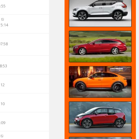
4:55
n
15:14
07:58
8:53
:12
:10
:09