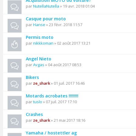
Acquisition MOTO ou voiture?
par
NutellaNutella
» 19 avr. 2018 01:04
Casque pour moto
par
Hanse
» 23 févr. 2018 11:57
Permis moto
par
nikkkoman
» 02 août 2017 13:21
Angel Nieto
par
Avgas
» 04 août 2017 08:53
Bikers
par
ze_shark
» 01 juil. 2017 16:46
Motards acrobates !!!!!!!!
par
tuslo
» 07 juil. 2017 17:10
Crashes
par
ze_shark
» 21 mai 2017 18:16
Yamaha / hostettler ag