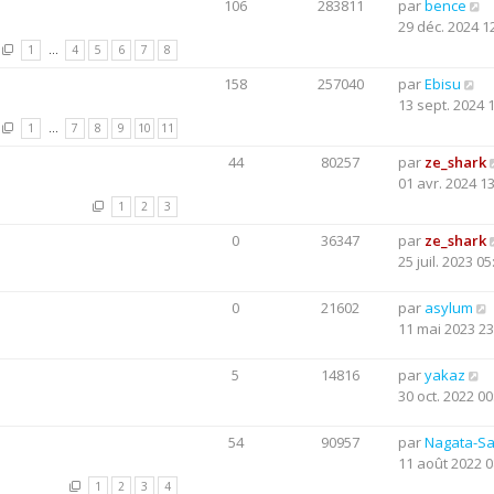
106
283811
par
bence
29 déc. 2024 1
1
…
4
5
6
7
8
158
257040
par
Ebisu
13 sept. 2024 
1
…
7
8
9
10
11
44
80257
par
ze_shark
01 avr. 2024 1
1
2
3
0
36347
par
ze_shark
25 juil. 2023 05
0
21602
par
asylum
11 mai 2023 23
5
14816
par
yakaz
30 oct. 2022 00
54
90957
par
Nagata-S
11 août 2022 0
1
2
3
4