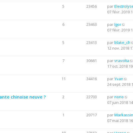
5
23456
par
Electrolys
07 févr. 2019 1
6
23463
par
Igor
07 févr. 2019 1
5
23413
par
blake_ch
12 nov. 2018 1
7
30661
par
vravolta
17 oct. 2018 19
11
34416
par
Yvan
24 sept. 2018 
mante chinoise neuve ?
2
22703
par
nono
07 juin 2018 14
1
20717
par
Markassi
07 mai 2018 16