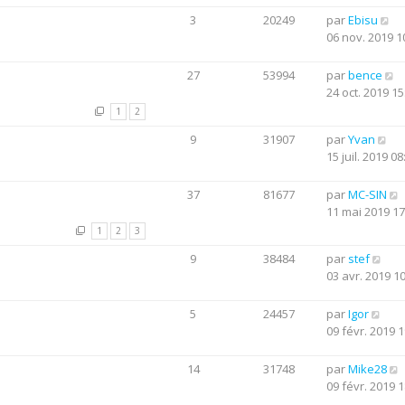
3
20249
par
Ebisu
06 nov. 2019 1
27
53994
par
bence
24 oct. 2019 15
1
2
9
31907
par
Yvan
15 juil. 2019 08
37
81677
par
MC-SIN
11 mai 2019 17
1
2
3
9
38484
par
stef
03 avr. 2019 1
5
24457
par
Igor
09 févr. 2019 1
14
31748
par
Mike28
09 févr. 2019 1