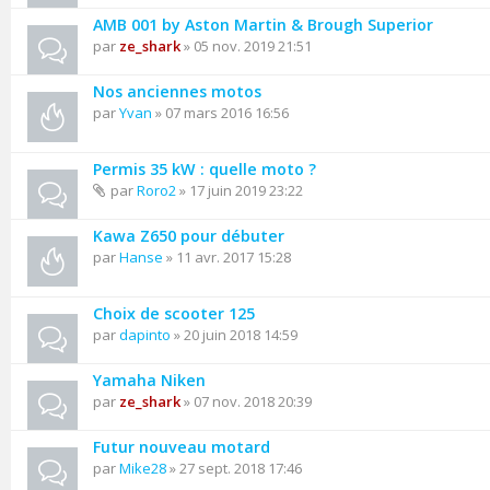
AMB 001 by Aston Martin & Brough Superior
par
ze_shark
» 05 nov. 2019 21:51
Nos anciennes motos
par
Yvan
» 07 mars 2016 16:56
Permis 35 kW : quelle moto ?
par
Roro2
» 17 juin 2019 23:22
Kawa Z650 pour débuter
par
Hanse
» 11 avr. 2017 15:28
Choix de scooter 125
par
dapinto
» 20 juin 2018 14:59
Yamaha Niken
par
ze_shark
» 07 nov. 2018 20:39
Futur nouveau motard
par
Mike28
» 27 sept. 2018 17:46