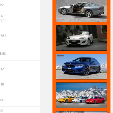
4:55
n
15:14
07:58
8:53
:12
:10
:09