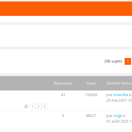
295 sujets
1
Réponses
Vues
Dernier mess
41
132636
par
vravolta
25 mai 2021 15
1
2
3
0
48327
par
osgii
01 août 2025 1