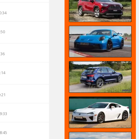
0:34
:50
:36
:14
0:21
9:33
8:45