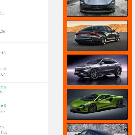
:55
:26
1:18
er
0:04
se
2:11
se
:25
e
21:02