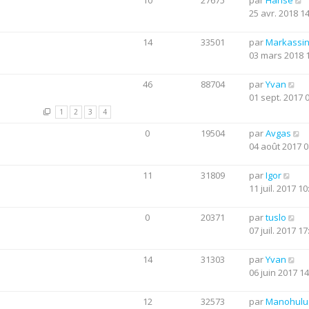
10
27675
par
Hanse
25 avr. 2018 1
14
33501
par
Markassi
03 mars 2018 
46
88704
par
Yvan
01 sept. 2017 
1
2
3
4
0
19504
par
Avgas
04 août 2017 0
11
31809
par
Igor
11 juil. 2017 10
0
20371
par
tuslo
07 juil. 2017 17
14
31303
par
Yvan
06 juin 2017 14
12
32573
par
Manohulu