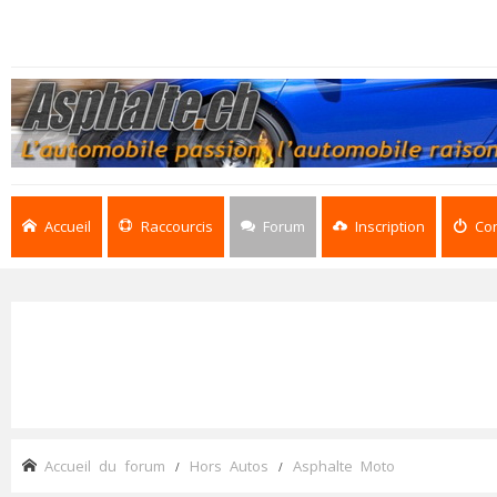
Accueil
Raccourcis
Forum
Inscription
Co
Accueil du forum
Hors Autos
Asphalte Moto