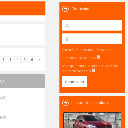
Connexion
J’ai oublié mon mot de passe
Se souvenir de moi
2
3
4
5
6
Masquer mon statut en ligne lors
de cette session
age
:53
Les articles les plus lus
6:02