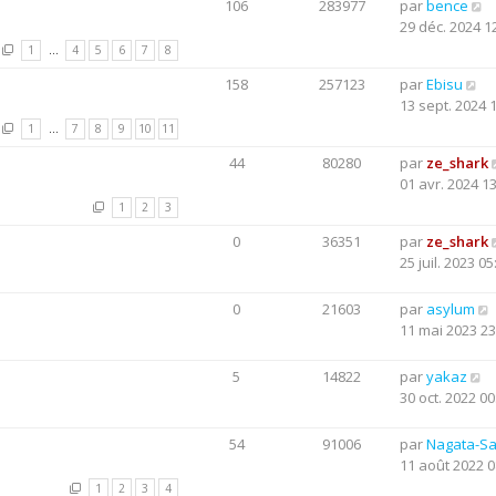
106
283977
par
bence
29 déc. 2024 1
1
…
4
5
6
7
8
158
257123
par
Ebisu
13 sept. 2024 
1
…
7
8
9
10
11
44
80280
par
ze_shark
01 avr. 2024 1
1
2
3
0
36351
par
ze_shark
25 juil. 2023 05
0
21603
par
asylum
11 mai 2023 23
5
14822
par
yakaz
30 oct. 2022 00
54
91006
par
Nagata-S
11 août 2022 0
1
2
3
4