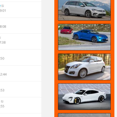
e
9:01
8:08
7:38
:50
12:44
:53
n
:55