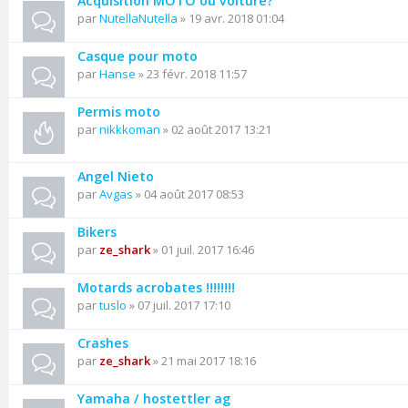
Acquisition MOTO ou voiture?
par
NutellaNutella
» 19 avr. 2018 01:04
Casque pour moto
par
Hanse
» 23 févr. 2018 11:57
Permis moto
par
nikkkoman
» 02 août 2017 13:21
Angel Nieto
par
Avgas
» 04 août 2017 08:53
Bikers
par
ze_shark
» 01 juil. 2017 16:46
Motards acrobates !!!!!!!!
par
tuslo
» 07 juil. 2017 17:10
Crashes
par
ze_shark
» 21 mai 2017 18:16
Yamaha / hostettler ag