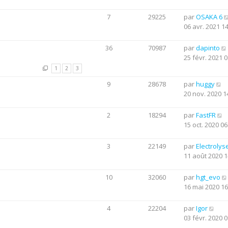
7
29225
par
OSAKA 6
06 avr. 2021 1
36
70987
par
dapinto
25 févr. 2021 0
1
2
3
9
28678
par
huggy
20 nov. 2020 1
2
18294
par
FastFR
15 oct. 2020 06
3
22149
par
Electrolys
11 août 2020 1
10
32060
par
hgt_evo
16 mai 2020 16
4
22204
par
Igor
03 févr. 2020 0