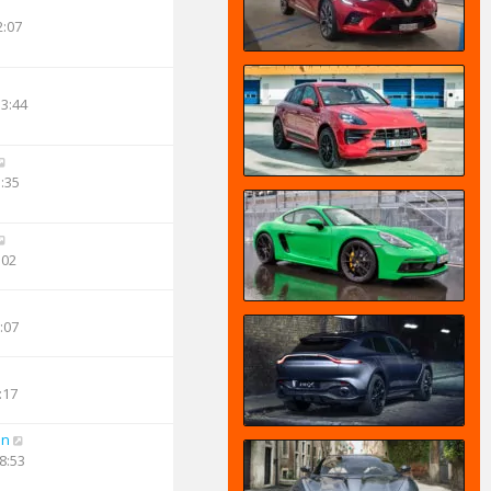
2:07
13:44
3:35
:02
:07
:17
an
8:53