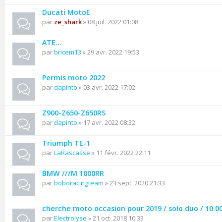
Ducati MotoE
par
ze_shark
» 08 juil. 2022 01:08
ATE...
par
bricem13
» 29 avr. 2022 19:53
Permis moto 2022
par
dapinto
» 03 avr. 2022 17:02
Z900-Z650-Z650RS
par
dapinto
» 17 avr. 2022 08:32
Triumph TE-1
par
LaRascasse
» 11 févr. 2022 22:11
BMW ///M 1000RR
par
boboracingteam
» 23 sept. 2020 21:33
cherche moto occasion pour 2019 / solo duo / 10 
par
Electrolyse
» 21 oct. 2018 10:33