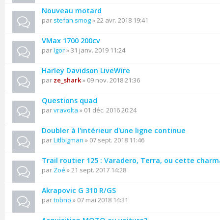
Nouveau motard
par
stefan.smog
» 22 avr. 2018 19:41
VMax 1700 200cv
par
Igor
» 31 janv. 2019 11:24
Harley Davidson LiveWire
par
ze_shark
» 09 nov. 2018 21:36
Questions quad
par
vravolta
» 01 déc. 2016 20:24
Doubler à l'intérieur d'une ligne continue
par
Litlbigman
» 07 sept. 2018 11:46
Trail routier 125 : Varadero, Terra, ou cette char
par
Zoé
» 21 sept. 2017 14:28
Akrapovic G 310 R/GS
par
tobno
» 07 mai 2018 14:31