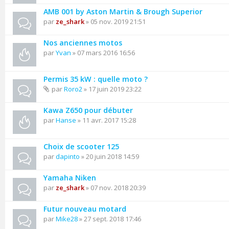
AMB 001 by Aston Martin & Brough Superior
par
ze_shark
» 05 nov. 2019 21:51
Nos anciennes motos
par
Yvan
» 07 mars 2016 16:56
Permis 35 kW : quelle moto ?
par
Roro2
» 17 juin 2019 23:22
Kawa Z650 pour débuter
par
Hanse
» 11 avr. 2017 15:28
Choix de scooter 125
par
dapinto
» 20 juin 2018 14:59
Yamaha Niken
par
ze_shark
» 07 nov. 2018 20:39
Futur nouveau motard
par
Mike28
» 27 sept. 2018 17:46