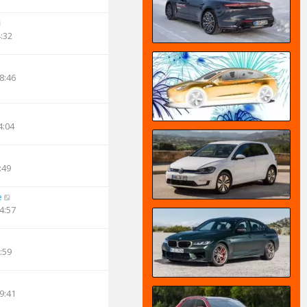
4:32
8:46
4:04
:49
e
4:57
:59
9:41