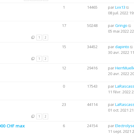
1
14465
par
Lvx13
08 juil. 2022 19
17
50248
par
Gringo
05 mai 2022 22
1
2
15
34452
par
dapinto
30 avr. 2022 1
1
2
12
29416
par
HerrMuell
20 avr. 2022 2
0
17543
par
LaRascas
11 févr. 2022 2
23
44114
par
LaRascas
01 oct. 2021 21
1
2
0000 CHF max
6
24154
par
Electrolys
11 sept. 2021 