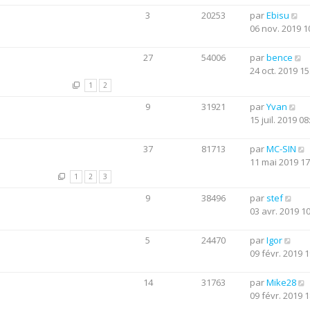
3
20253
par
Ebisu
06 nov. 2019 1
27
54006
par
bence
24 oct. 2019 15
1
2
9
31921
par
Yvan
15 juil. 2019 08
37
81713
par
MC-SIN
11 mai 2019 17
1
2
3
9
38496
par
stef
03 avr. 2019 1
5
24470
par
Igor
09 févr. 2019 1
14
31763
par
Mike28
09 févr. 2019 1