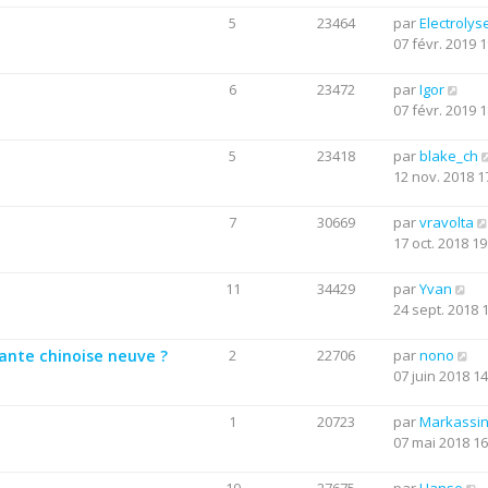
5
23464
par
Electrolys
07 févr. 2019 1
6
23472
par
Igor
07 févr. 2019 1
5
23418
par
blake_ch
12 nov. 2018 1
7
30669
par
vravolta
17 oct. 2018 19
11
34429
par
Yvan
24 sept. 2018 
mante chinoise neuve ?
2
22706
par
nono
07 juin 2018 14
1
20723
par
Markassi
07 mai 2018 16