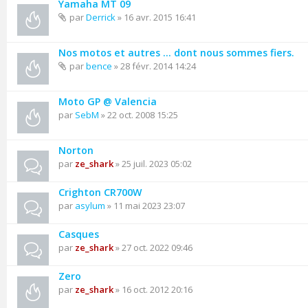
Yamaha MT 09
par
Derrick
» 16 avr. 2015 16:41
Nos motos et autres ... dont nous sommes fiers.
par
bence
» 28 févr. 2014 14:24
Moto GP @ Valencia
par
SebM
» 22 oct. 2008 15:25
Norton
par
ze_shark
» 25 juil. 2023 05:02
Crighton CR700W
par
asylum
» 11 mai 2023 23:07
Casques
par
ze_shark
» 27 oct. 2022 09:46
Zero
par
ze_shark
» 16 oct. 2012 20:16