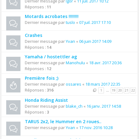
Dernier message par
Igor
«
11 juil. 2017 10:12
Réponses :
11
Motards acrobates !!!!!!!!
Dernier message par
tuslo
«
07 juil. 2017 17:10
Crashes
Dernier message par
Yvan
«
06 juin 2017 14:09
Réponses :
14
Yamaha / hostettler ag
Dernier message par
Manohulu
«
18 avr. 2017 20:36
Réponses :
12
Première fois ;)
Dernier message par
ossares
«
18 mars 2017 22:35
Réponses :
316
1
…
19
20
21
22
Honda Riding Assist
Dernier message par
blake_ch
«
16 janv. 2017 14:58
Réponses :
3
TARUS 2x2, le Hummer en 2 roues..
Dernier message par
Yvan
«
17 nov. 2016 10:28