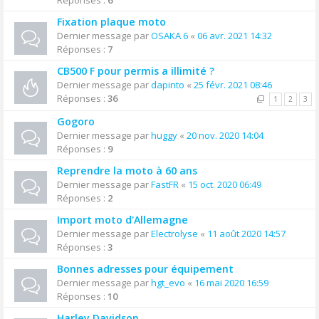
Réponses :
6
Fixation plaque moto
Dernier message par
OSAKA 6
«
06 avr. 2021 14:32
Réponses :
7
CB500 F pour permis a illimité ?
Dernier message par
dapinto
«
25 févr. 2021 08:46
Réponses :
36
1
2
3
Gogoro
Dernier message par
huggy
«
20 nov. 2020 14:04
Réponses :
9
Reprendre la moto à 60 ans
Dernier message par
FastFR
«
15 oct. 2020 06:49
Réponses :
2
Import moto d'Allemagne
Dernier message par
Electrolyse
«
11 août 2020 14:57
Réponses :
3
Bonnes adresses pour équipement
Dernier message par
hgt_evo
«
16 mai 2020 16:59
Réponses :
10
Harley Davidson