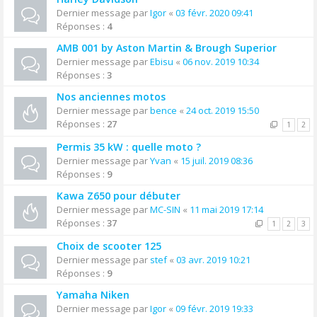
Dernier message par
Igor
«
03 févr. 2020 09:41
Réponses :
4
AMB 001 by Aston Martin & Brough Superior
Dernier message par
Ebisu
«
06 nov. 2019 10:34
Réponses :
3
Nos anciennes motos
Dernier message par
bence
«
24 oct. 2019 15:50
Réponses :
27
1
2
Permis 35 kW : quelle moto ?
Dernier message par
Yvan
«
15 juil. 2019 08:36
Réponses :
9
Kawa Z650 pour débuter
Dernier message par
MC-SIN
«
11 mai 2019 17:14
Réponses :
37
1
2
3
Choix de scooter 125
Dernier message par
stef
«
03 avr. 2019 10:21
Réponses :
9
Yamaha Niken
Dernier message par
Igor
«
09 févr. 2019 19:33