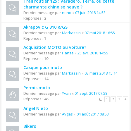
Trail routier 125 : Varadero, Terra, ou cette
charmante chinoise neuve ?
Dernier message par
nono
«
07 juin 2018 14:53
Réponses :
2
Akrapovic G 310 R/GS
Dernier message par
Markassin
«
07 mai 2018 16:55
Réponses :
1
Acquisition MOTO ou voiture?
Dernier message par
Hanse
«
25 avr. 2018 14:55
Réponses :
10
Casque pour moto
Dernier message par
Markassin
«
03 mars 2018 15:14
Réponses :
14
Permis moto
Dernier message par
Yvan
«
01 sept. 2017 07:58
Réponses :
46
1
2
3
4
Angel Nieto
Dernier message par
Avgas
«
04 août 2017 08:53
Bikers