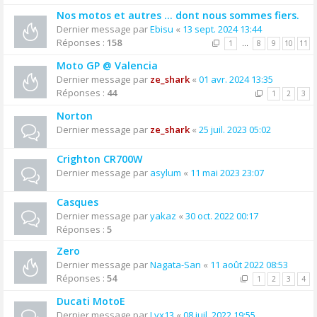
Nos motos et autres ... dont nous sommes fiers.
Dernier message par
Ebisu
«
13 sept. 2024 13:44
Réponses :
158
1
…
8
9
10
11
Moto GP @ Valencia
Dernier message par
ze_shark
«
01 avr. 2024 13:35
Réponses :
44
1
2
3
Norton
Dernier message par
ze_shark
«
25 juil. 2023 05:02
Crighton CR700W
Dernier message par
asylum
«
11 mai 2023 23:07
Casques
Dernier message par
yakaz
«
30 oct. 2022 00:17
Réponses :
5
Zero
Dernier message par
Nagata-San
«
11 août 2022 08:53
Réponses :
54
1
2
3
4
Ducati MotoE
Dernier message par
Lvx13
«
08 juil. 2022 19:55