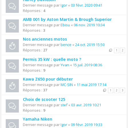
Dernier message par
Igor
«
03 févr. 2020 09:41
Réponses :
4
AMB 001 by Aston Martin & Brough Superior
Dernier message par
Ebisu
«
06 nov. 2019 10:34
Réponses :
3
Nos anciennes motos
Dernier message par
bence
«
24 oct. 2019 15:50
Réponses :
27
1
2
Permis 35 kW : quelle moto ?
Dernier message par
Yvan
«
15 juil. 2019 08:36
Réponses :
9
Kawa Z650 pour débuter
Dernier message par
MC-SIN
«
11 mai 2019 17:14
Réponses :
37
1
2
3
Choix de scooter 125
Dernier message par
stef
«
03 avr. 2019 10:21
Réponses :
9
Yamaha Niken
Dernier message par
Igor
«
09 févr. 2019 19:33