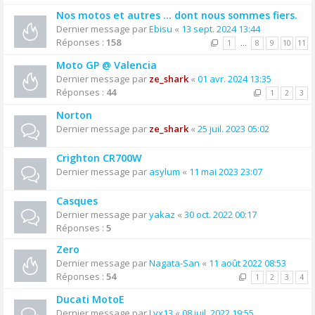
Nos motos et autres ... dont nous sommes fiers.
Dernier message par
Ebisu
«
13 sept. 2024 13:44
Réponses :
158
1
…
8
9
10
11
Moto GP @ Valencia
Dernier message par
ze_shark
«
01 avr. 2024 13:35
Réponses :
44
1
2
3
Norton
Dernier message par
ze_shark
«
25 juil. 2023 05:02
Crighton CR700W
Dernier message par
asylum
«
11 mai 2023 23:07
Casques
Dernier message par
yakaz
«
30 oct. 2022 00:17
Réponses :
5
Zero
Dernier message par
Nagata-San
«
11 août 2022 08:53
Réponses :
54
1
2
3
4
Ducati MotoE
Dernier message par
Lvx13
«
08 juil. 2022 19:55