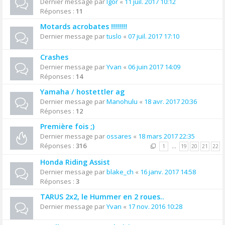
Dernier message par
Igor
«
11 juil. 2017 10:12
Réponses :
11
Motards acrobates !!!!!!!!
Dernier message par
tuslo
«
07 juil. 2017 17:10
Crashes
Dernier message par
Yvan
«
06 juin 2017 14:09
Réponses :
14
Yamaha / hostettler ag
Dernier message par
Manohulu
«
18 avr. 2017 20:36
Réponses :
12
Première fois ;)
Dernier message par
ossares
«
18 mars 2017 22:35
Réponses :
316
1
…
19
20
21
22
Honda Riding Assist
Dernier message par
blake_ch
«
16 janv. 2017 14:58
Réponses :
3
TARUS 2x2, le Hummer en 2 roues..
Dernier message par
Yvan
«
17 nov. 2016 10:28