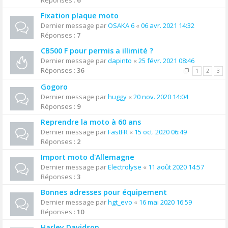
Réponses :
6
Fixation plaque moto
Dernier message par
OSAKA 6
«
06 avr. 2021 14:32
Réponses :
7
CB500 F pour permis a illimité ?
Dernier message par
dapinto
«
25 févr. 2021 08:46
Réponses :
36
1
2
3
Gogoro
Dernier message par
huggy
«
20 nov. 2020 14:04
Réponses :
9
Reprendre la moto à 60 ans
Dernier message par
FastFR
«
15 oct. 2020 06:49
Réponses :
2
Import moto d'Allemagne
Dernier message par
Electrolyse
«
11 août 2020 14:57
Réponses :
3
Bonnes adresses pour équipement
Dernier message par
hgt_evo
«
16 mai 2020 16:59
Réponses :
10
Harley Davidson