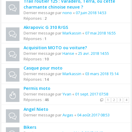
Trail routier 125 : Varadero, Terra, ou cette
charmante chinoise neuve ?
Dernier message par
nono
«
07 juin 2018 14:53
Réponses :
2
Akrapovic G 310 R/GS
Dernier message par
Markassin
«
07 mai 2018 16:55
Réponses :
1
Acquisition MOTO ou voiture?
Dernier message par
Hanse
«
25 avr. 2018 14:55
Réponses :
10
Casque pour moto
Dernier message par
Markassin
«
03 mars 2018 15:14
Réponses :
14
Permis moto
Dernier message par
Yvan
«
01 sept. 2017 07:58
Réponses :
46
1
2
3
4
Angel Nieto
Dernier message par
Avgas
«
04 août 2017 08:53
Bikers