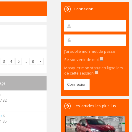
Connexion
J’ai oublié mon mot de passe
Se souvenir de moi
3
4
5
…
8
Masquer mon statut en ligne lors
de cette session
age
7:32
Les articles les plus lus
o
1:35