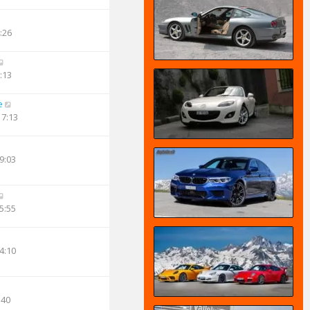
:26
:13
e
17:13
9:03
5:55
4:10
:40