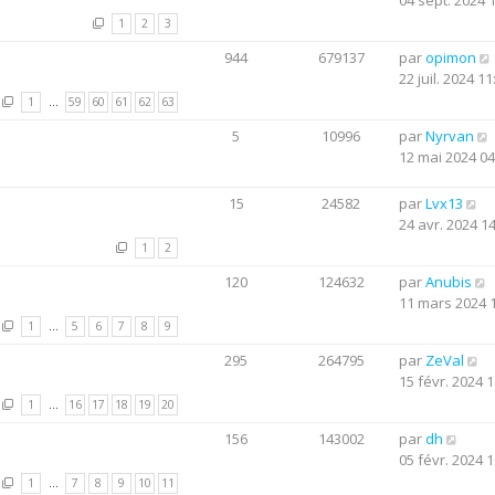
04 sept. 2024 
1
2
3
944
679137
par
opimon
22 juil. 2024 11
1
…
59
60
61
62
63
5
10996
par
Nyrvan
12 mai 2024 04
15
24582
par
Lvx13
24 avr. 2024 1
1
2
120
124632
par
Anubis
11 mars 2024 
1
…
5
6
7
8
9
295
264795
par
ZeVal
15 févr. 2024 1
1
…
16
17
18
19
20
156
143002
par
dh
05 févr. 2024 1
1
…
7
8
9
10
11