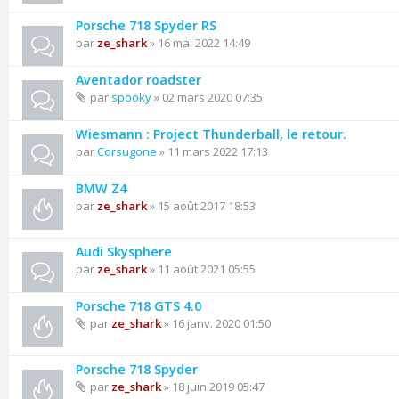
Porsche 718 Spyder RS
par
ze_shark
» 16 mai 2022 14:49
Aventador roadster
par
spooky
» 02 mars 2020 07:35
Wiesmann : Project Thunderball, le retour.
par
Corsugone
» 11 mars 2022 17:13
BMW Z4
par
ze_shark
» 15 août 2017 18:53
Audi Skysphere
par
ze_shark
» 11 août 2021 05:55
Porsche 718 GTS 4.0
par
ze_shark
» 16 janv. 2020 01:50
Porsche 718 Spyder
par
ze_shark
» 18 juin 2019 05:47