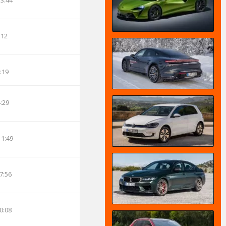
13:44
:12
:19
4:29
11:49
7:56
0:08