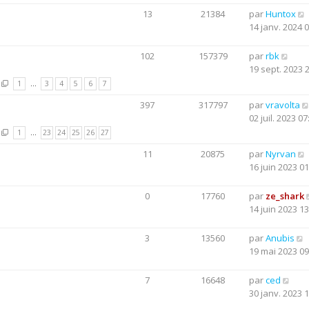
13
21384
par
Huntox
14 janv. 2024 
102
157379
par
rbk
19 sept. 2023 
1
…
3
4
5
6
7
397
317797
par
vravolta
02 juil. 2023 07
1
…
23
24
25
26
27
11
20875
par
Nyrvan
16 juin 2023 01
0
17760
par
ze_shark
14 juin 2023 13
3
13560
par
Anubis
19 mai 2023 09
7
16648
par
ced
30 janv. 2023 