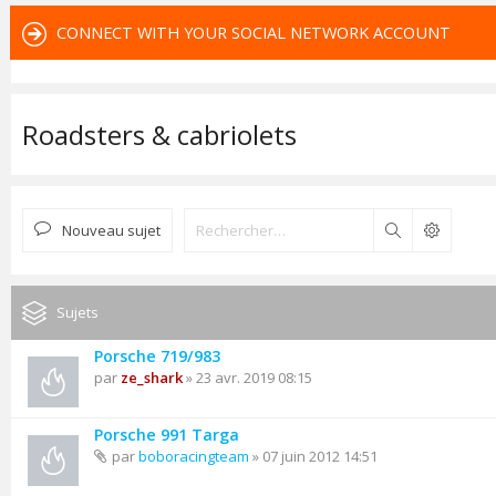
CONNECT WITH YOUR SOCIAL NETWORK ACCOUNT
Roadsters & cabriolets
Nouveau sujet
Rechercher
Sujets
Porsche 719/983
par
ze_shark
» 23 avr. 2019 08:15
Porsche 991 Targa
par
boboracingteam
» 07 juin 2012 14:51