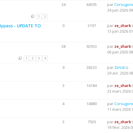
24
64505
par
Corsugon
24 juin 2026 09
1
2
Bypass - UPDATE TO
0
3197
par
ze_shark
13 juin 2026 01
58
92933
par
ze_shark
06 juin 2026 08
1
2
3
4
9
28233
par
ZeVal
29 avr. 2026 0
3
14184
par
ze_shark
23 mars 2026 
4
14880
par
Corsugon
11 mars 2026 
3
7920
par
ze_shark
19 févr. 2026 0