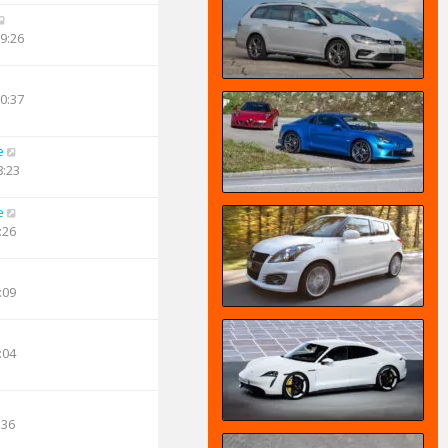
09:26
10:37
e
8:23
e
:26
:09
:04
:36