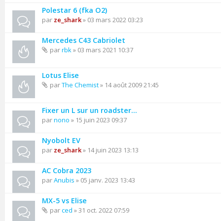
Polestar 6 (fka O2)
par
ze_shark
» 03 mars 2022 03:23
Mercedes C43 Cabriolet
par
rbk
» 03 mars 2021 10:37
Lotus Elise
par
The Chemist
» 14 août 2009 21:45
Fixer un L sur un roadster…
par
nono
» 15 juin 2023 09:37
Nyobolt EV
par
ze_shark
» 14 juin 2023 13:13
AC Cobra 2023
par
Anubis
» 05 janv. 2023 13:43
MX-5 vs Elise
par
ced
» 31 oct. 2022 07:59