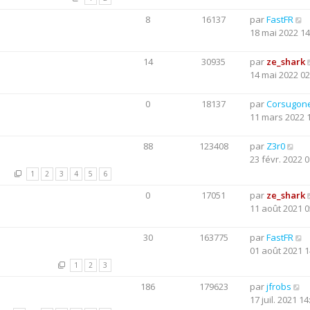
8
16137
par
FastFR
18 mai 2022 14
14
30935
par
ze_shark
14 mai 2022 02
0
18137
par
Corsugon
11 mars 2022 
88
123408
par
Z3r0
23 févr. 2022 0
1
2
3
4
5
6
0
17051
par
ze_shark
11 août 2021 0
30
163775
par
FastFR
01 août 2021 1
1
2
3
186
179623
par
jfrobs
17 juil. 2021 14