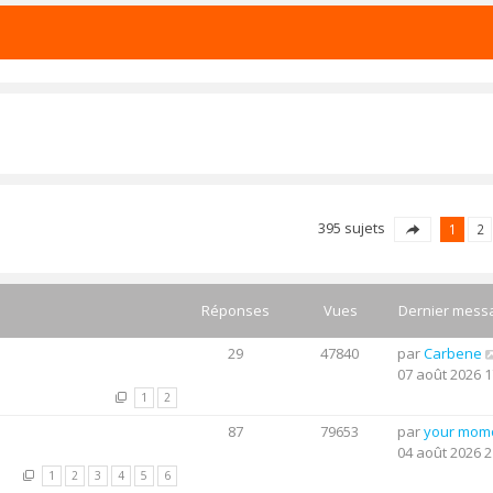
395 sujets
1
2
Réponses
Vues
Dernier mess
29
47840
par
Carbene
07 août 2026 1
1
2
87
79653
par
your mom
04 août 2026 2
1
2
3
4
5
6