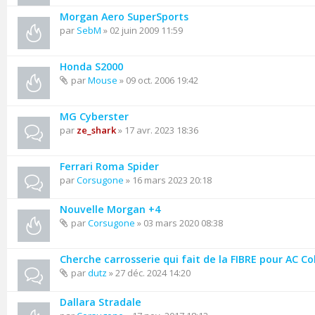
Morgan Aero SuperSports
par
SebM
» 02 juin 2009 11:59
Honda S2000
par
Mouse
» 09 oct. 2006 19:42
MG Cyberster
par
ze_shark
» 17 avr. 2023 18:36
Ferrari Roma Spider
par
Corsugone
» 16 mars 2023 20:18
Nouvelle Morgan +4
par
Corsugone
» 03 mars 2020 08:38
Cherche carrosserie qui fait de la FIBRE pour AC C
par
dutz
» 27 déc. 2024 14:20
Dallara Stradale