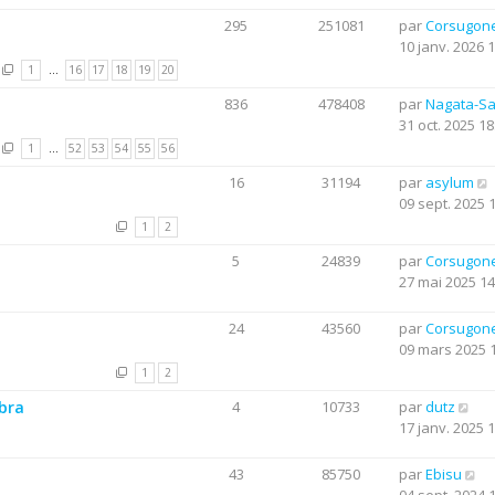
295
251081
par
Corsugon
10 janv. 2026 
1
…
16
17
18
19
20
836
478408
par
Nagata-S
31 oct. 2025 18
1
…
52
53
54
55
56
16
31194
par
asylum
09 sept. 2025 
1
2
5
24839
par
Corsugon
27 mai 2025 14
24
43560
par
Corsugon
09 mars 2025 
1
2
obra
4
10733
par
dutz
17 janv. 2025 
43
85750
par
Ebisu