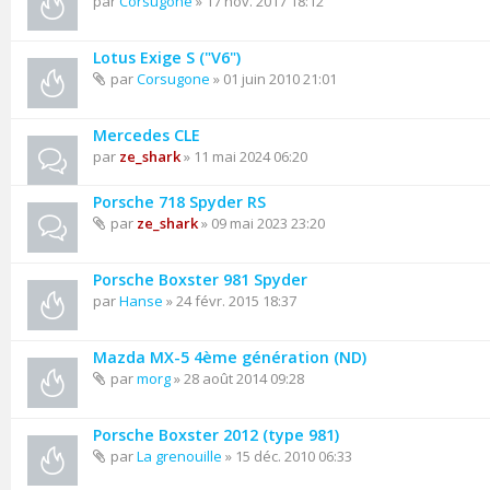
par
Corsugone
» 17 nov. 2017 18:12
Lotus Exige S ("V6")
par
Corsugone
» 01 juin 2010 21:01
Mercedes CLE
par
ze_shark
» 11 mai 2024 06:20
Porsche 718 Spyder RS
par
ze_shark
» 09 mai 2023 23:20
Porsche Boxster 981 Spyder
par
Hanse
» 24 févr. 2015 18:37
Mazda MX-5 4ème génération (ND)
par
morg
» 28 août 2014 09:28
Porsche Boxster 2012 (type 981)
par
La grenouille
» 15 déc. 2010 06:33