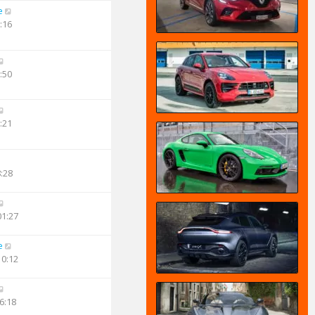
e
:16
:50
:21
8:28
01:27
e
10:12
6:18