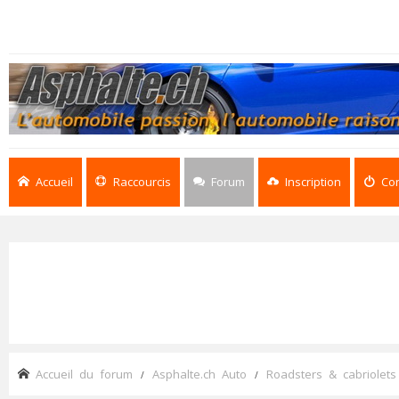
Accueil
Raccourcis
Forum
Inscription
Co
Accueil du forum
Asphalte.ch Auto
Roadsters & cabriolets