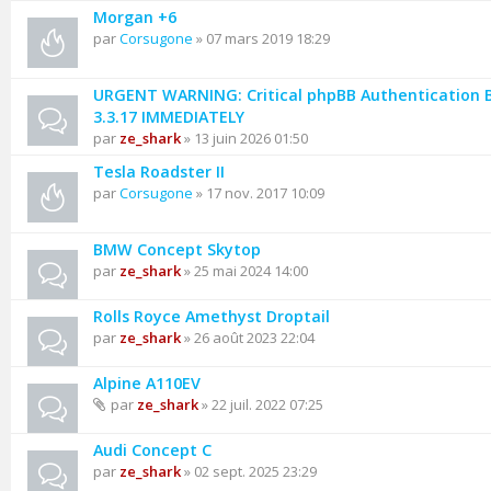
Morgan +6
par
Corsugone
» 07 mars 2019 18:29
URGENT WARNING: Critical phpBB Authentication 
3.3.17 IMMEDIATELY
par
ze_shark
» 13 juin 2026 01:50
Tesla Roadster II
par
Corsugone
» 17 nov. 2017 10:09
BMW Concept Skytop
par
ze_shark
» 25 mai 2024 14:00
Rolls Royce Amethyst Droptail
par
ze_shark
» 26 août 2023 22:04
Alpine A110EV
par
ze_shark
» 22 juil. 2022 07:25
Audi Concept C
par
ze_shark
» 02 sept. 2025 23:29