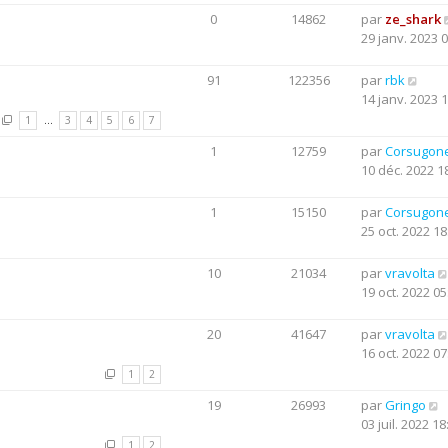
0
14862
par
ze_shark
29 janv. 2023 
91
122356
par
rbk
14 janv. 2023 
1
…
3
4
5
6
7
1
12759
par
Corsugon
10 déc. 2022 1
1
15150
par
Corsugon
25 oct. 2022 18
10
21034
par
vravolta
19 oct. 2022 05
20
41647
par
vravolta
16 oct. 2022 07
1
2
19
26993
par
Gringo
03 juil. 2022 18
1
2