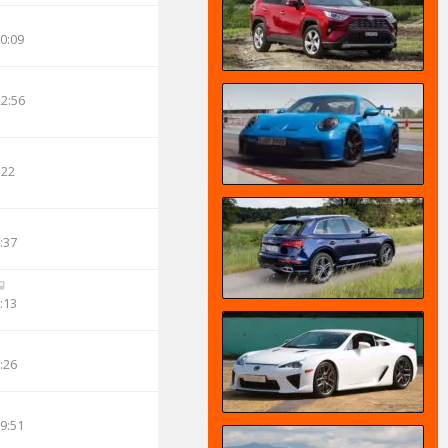
00:09
22:56
:22
:37
:13
:26
19:51