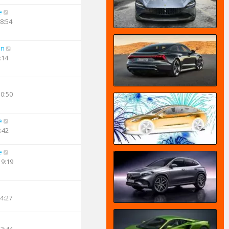
e
18:54
an
:14
10:50
e
:42
e
19:19
14:27