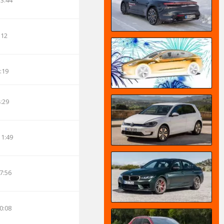
13:44
:12
:19
4:29
11:49
7:56
0:08