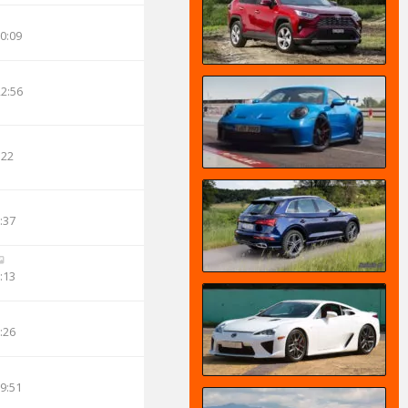
00:09
22:56
:22
:37
:13
:26
19:51