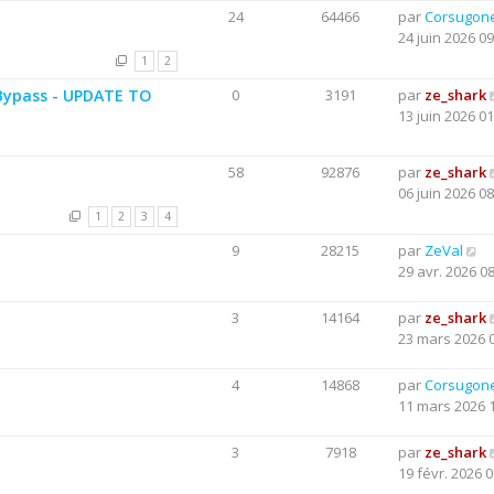
24
64466
par
Corsugon
24 juin 2026 09
1
2
Bypass - UPDATE TO
0
3191
par
ze_shark
13 juin 2026 01
58
92876
par
ze_shark
06 juin 2026 08
1
2
3
4
9
28215
par
ZeVal
29 avr. 2026 0
3
14164
par
ze_shark
23 mars 2026 
4
14868
par
Corsugon
11 mars 2026 
3
7918
par
ze_shark
19 févr. 2026 0