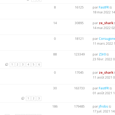
8
16125
par
FastFR
18 mai 2022 14
14
30895
par
ze_shark
14 mai 2022 02
0
18121
par
Corsugon
11 mars 2022 
88
123349
par
Z3r0
23 févr. 2022 0
1
2
3
4
5
6
0
17045
par
ze_shark
11 août 2021 0
30
163733
par
FastFR
01 août 2021 1
1
2
3
186
179485
par
jfrobs
17 juil. 2021 14