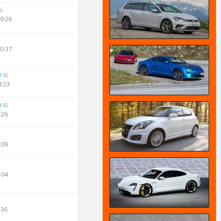
09:26
10:37
e
8:23
e
:26
:09
:04
:36