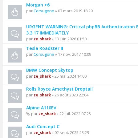
Morgan +6
par
Corsugone
» 07 mars 2019 18:29
URGENT WARNING: Critical phpBB Authentication 
3.3.17 IMMEDIATELY
par
ze_shark
» 13 juin 2026 01:50
Tesla Roadster II
par
Corsugone
» 17 nov. 2017 10:09
BMW Concept Skytop
par
ze_shark
» 25 mai 2024 14:00
Rolls Royce Amethyst Droptail
par
ze_shark
» 26 août 2023 22:04
Alpine A110EV
par
ze_shark
» 22 juil. 2022 07:25
Audi Concept C
par
ze_shark
» 02 sept. 2025 23:29