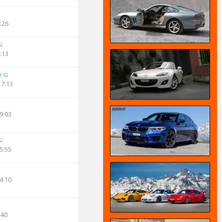
:26
:13
e
17:13
9:03
5:55
4:10
:40