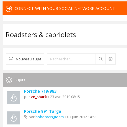
CONNECT WITH YOUR SOCIAL NETWORK ACCOUNT
Roadsters & cabriolets
Nouveau sujet
Rechercher
Sujets
Porsche 719/983
par
ze_shark
» 23 avr. 2019 08:15
Porsche 991 Targa
par
boboracingteam
» 07 juin 2012 14:51