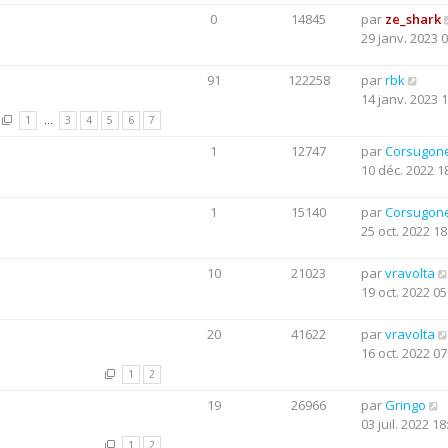
0
14845
par
ze_shark
29 janv. 2023 
91
122258
par
rbk
14 janv. 2023 
1
…
3
4
5
6
7
1
12747
par
Corsugon
10 déc. 2022 1
1
15140
par
Corsugon
25 oct. 2022 18
10
21023
par
vravolta
19 oct. 2022 05
20
41622
par
vravolta
16 oct. 2022 07
1
2
19
26966
par
Gringo
03 juil. 2022 18
1
2