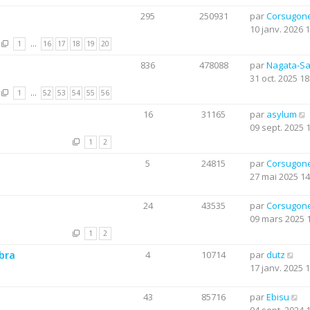
295
250931
par
Corsugon
10 janv. 2026 
1
…
16
17
18
19
20
836
478088
par
Nagata-S
31 oct. 2025 18
1
…
52
53
54
55
56
16
31165
par
asylum
09 sept. 2025 
1
2
5
24815
par
Corsugon
27 mai 2025 14
24
43535
par
Corsugon
09 mars 2025 
1
2
obra
4
10714
par
dutz
17 janv. 2025 
43
85716
par
Ebisu