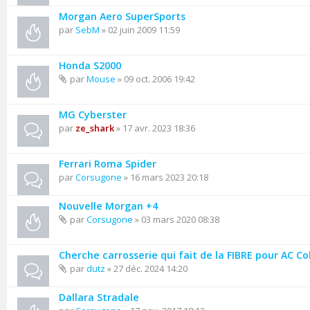
Morgan Aero SuperSports
par
SebM
» 02 juin 2009 11:59
Honda S2000
par
Mouse
» 09 oct. 2006 19:42
MG Cyberster
par
ze_shark
» 17 avr. 2023 18:36
Ferrari Roma Spider
par
Corsugone
» 16 mars 2023 20:18
Nouvelle Morgan +4
par
Corsugone
» 03 mars 2020 08:38
Cherche carrosserie qui fait de la FIBRE pour AC C
par
dutz
» 27 déc. 2024 14:20
Dallara Stradale