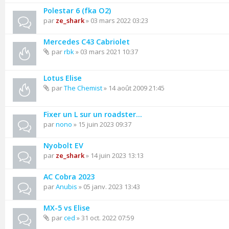
Polestar 6 (fka O2)
par
ze_shark
» 03 mars 2022 03:23
Mercedes C43 Cabriolet
par
rbk
» 03 mars 2021 10:37
Lotus Elise
par
The Chemist
» 14 août 2009 21:45
Fixer un L sur un roadster…
par
nono
» 15 juin 2023 09:37
Nyobolt EV
par
ze_shark
» 14 juin 2023 13:13
AC Cobra 2023
par
Anubis
» 05 janv. 2023 13:43
MX-5 vs Elise
par
ced
» 31 oct. 2022 07:59