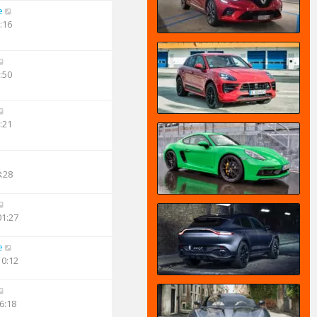
e
:16
:50
:21
8:28
01:27
e
10:12
6:18