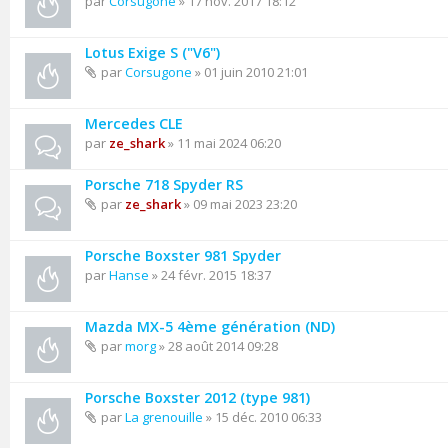
par
Corsugone
» 17 nov. 2017 18:12
Lotus Exige S ("V6")
par
Corsugone
» 01 juin 2010 21:01
Mercedes CLE
par
ze_shark
» 11 mai 2024 06:20
Porsche 718 Spyder RS
par
ze_shark
» 09 mai 2023 23:20
Porsche Boxster 981 Spyder
par
Hanse
» 24 févr. 2015 18:37
Mazda MX-5 4ème génération (ND)
par
morg
» 28 août 2014 09:28
Porsche Boxster 2012 (type 981)
par
La grenouille
» 15 déc. 2010 06:33