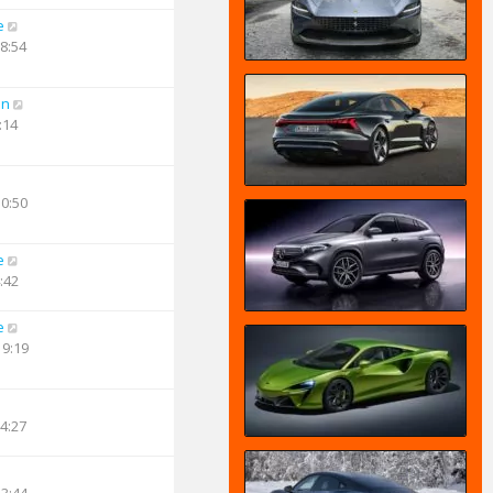
e
18:54
an
:14
10:50
e
:42
e
19:19
14:27