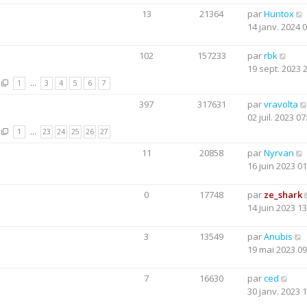
13
21364
par
Huntox
14 janv. 2024 
102
157233
par
rbk
19 sept. 2023 
1
…
3
4
5
6
7
397
317631
par
vravolta
02 juil. 2023 07
1
…
23
24
25
26
27
11
20858
par
Nyrvan
16 juin 2023 01
0
17748
par
ze_shark
14 juin 2023 13
3
13549
par
Anubis
19 mai 2023 09
7
16630
par
ced
30 janv. 2023 