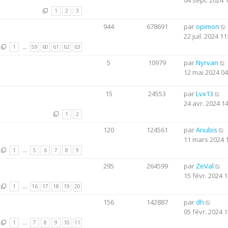
04 sept. 2024 
1
2
3
944
678691
par
opimon
22 juil. 2024 11
1
…
59
60
61
62
63
5
10979
par
Nyrvan
12 mai 2024 04
15
24553
par
Lvx13
24 avr. 2024 1
1
2
120
124561
par
Anubis
11 mars 2024 
1
…
5
6
7
8
9
295
264599
par
ZeVal
15 févr. 2024 1
1
…
16
17
18
19
20
156
142887
par
dh
05 févr. 2024 1
1
…
7
8
9
10
11