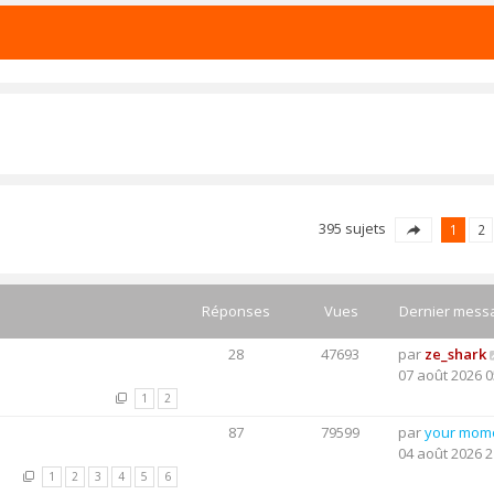
395 sujets
1
2
Réponses
Vues
Dernier mess
28
47693
par
ze_shark
07 août 2026 0
1
2
87
79599
par
your mom
04 août 2026 2
1
2
3
4
5
6