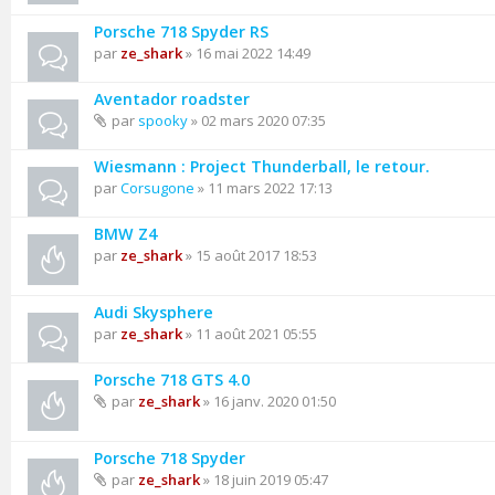
Porsche 718 Spyder RS
par
ze_shark
» 16 mai 2022 14:49
Aventador roadster
par
spooky
» 02 mars 2020 07:35
Wiesmann : Project Thunderball, le retour.
par
Corsugone
» 11 mars 2022 17:13
BMW Z4
par
ze_shark
» 15 août 2017 18:53
Audi Skysphere
par
ze_shark
» 11 août 2021 05:55
Porsche 718 GTS 4.0
par
ze_shark
» 16 janv. 2020 01:50
Porsche 718 Spyder
par
ze_shark
» 18 juin 2019 05:47