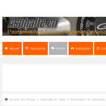
Accueil
Raccourcis
Forum
Inscription
Co
Accueil du forum
Asphalte.ch Auto
Roadsters & cabriolets