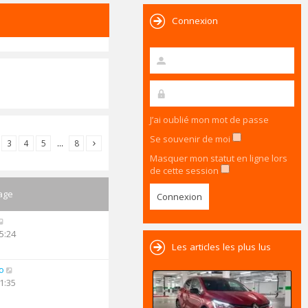
Connexion
J’ai oublié mon mot de passe
Se souvenir de moi
3
4
5
…
8
Masquer mon statut en ligne lors
de cette session
age
5:24
Les articles les plus lus
o
1:35