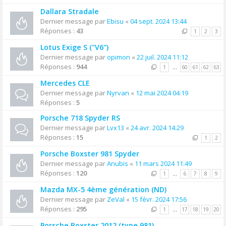
Dallara Stradale
Dernier message par
Ebisu
«
04 sept. 2024 13:44
Réponses :
43
1
2
3
Lotus Exige S ("V6")
Dernier message par
opimon
«
22 juil. 2024 11:12
Réponses :
944
1
…
60
61
62
63
Mercedes CLE
Dernier message par
Nyrvan
«
12 mai 2024 04:19
Réponses :
5
Porsche 718 Spyder RS
Dernier message par
Lvx13
«
24 avr. 2024 14:29
Réponses :
15
1
2
Porsche Boxster 981 Spyder
Dernier message par
Anubis
«
11 mars 2024 11:49
Réponses :
120
1
…
6
7
8
9
Mazda MX-5 4ème génération (ND)
Dernier message par
ZeVal
«
15 févr. 2024 17:56
Réponses :
295
1
…
17
18
19
20
Porsche Boxster 2012 (type 981)