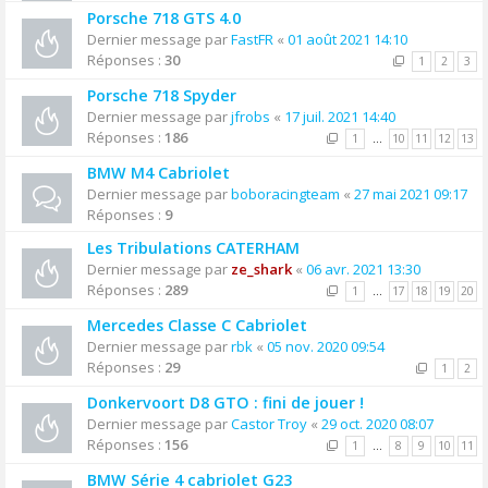
Porsche 718 GTS 4.0
Dernier message par
FastFR
«
01 août 2021 14:10
Réponses :
30
1
2
3
Porsche 718 Spyder
Dernier message par
jfrobs
«
17 juil. 2021 14:40
Réponses :
186
1
…
10
11
12
13
BMW M4 Cabriolet
Dernier message par
boboracingteam
«
27 mai 2021 09:17
Réponses :
9
Les Tribulations CATERHAM
Dernier message par
ze_shark
«
06 avr. 2021 13:30
Réponses :
289
1
…
17
18
19
20
Mercedes Classe C Cabriolet
Dernier message par
rbk
«
05 nov. 2020 09:54
Réponses :
29
1
2
Donkervoort D8 GTO : fini de jouer !
Dernier message par
Castor Troy
«
29 oct. 2020 08:07
Réponses :
156
1
…
8
9
10
11
BMW Série 4 cabriolet G23