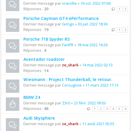
Dernier message par
vravolta
«
16 oct. 2022 07:04
Réponses :
20
1
2
Porsche Cayman GT4 ePerformance
Dernier message par
Gringo
«
03 juil. 2022 18:36
Réponses :
19
1
2
Porsche 718 Spyder RS
Dernier message par
FastFR
«
18 mai 2022 14:26
Réponses :
8
Aventador roadster
Dernier message par
ze_shark
«
14 mai 2022 02:13
Réponses :
14
Wiesmann : Project Thunderball, le retour.
Dernier message par
Corsugone
«
11 mars 2022 17:13
BMW Z4
Dernier message par
Z3r0
«
23 févr. 2022 09:03
Réponses :
88
1
2
3
4
5
6
Audi Skysphere
Dernier message par
ze_shark
«
11 août 2021 05:55