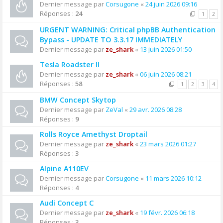
Dernier message par
Corsugone
«
24 juin 2026 09:16
Réponses :
24
1
2
URGENT WARNING: Critical phpBB Authentication
Bypass - UPDATE TO 3.3.17 IMMEDIATELY
Dernier message par
ze_shark
«
13 juin 2026 01:50
Tesla Roadster II
Dernier message par
ze_shark
«
06 juin 2026 08:21
Réponses :
58
1
2
3
4
BMW Concept Skytop
Dernier message par
ZeVal
«
29 avr. 2026 08:28
Réponses :
9
Rolls Royce Amethyst Droptail
Dernier message par
ze_shark
«
23 mars 2026 01:27
Réponses :
3
Alpine A110EV
Dernier message par
Corsugone
«
11 mars 2026 10:12
Réponses :
4
Audi Concept C
Dernier message par
ze_shark
«
19 févr. 2026 06:18
Réponses :
3