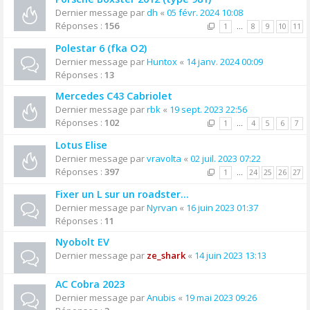
Dernier message par
dh
«
05 févr. 2024 10:08
Réponses :
156
1
…
8
9
10
11
Polestar 6 (fka O2)
Dernier message par
Huntox
«
14 janv. 2024 00:09
Réponses :
13
Mercedes C43 Cabriolet
Dernier message par
rbk
«
19 sept. 2023 22:56
Réponses :
102
1
…
4
5
6
7
Lotus Elise
Dernier message par
vravolta
«
02 juil. 2023 07:22
Réponses :
397
1
…
24
25
26
27
Fixer un L sur un roadster…
Dernier message par
Nyrvan
«
16 juin 2023 01:37
Réponses :
11
Nyobolt EV
Dernier message par
ze_shark
«
14 juin 2023 13:13
AC Cobra 2023
Dernier message par
Anubis
«
19 mai 2023 09:26