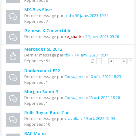
Réponses :
3
MX-5 vs Elise
Dernier message par
ced
«
30 janv. 2023 19:51
Réponses :
7
Genesis X Convertible
Dernier message par
ze_shark
«
29 janv. 2023 09:26
Mercedes SL 2012
Dernier message par
rbk
«
14 janv. 2023 10:37
Réponses :
91
1
…
4
5
6
7
Donkervoort F22
Dernier message par
Corsugone
«
10 déc. 2022 18:23
Réponses :
1
Morgan Super 3
Dernier message par
Corsugone
«
25 oct. 2022 18:26
Réponses :
1
Rolls Royce Boat Tail
Dernier message par
vravolta
«
19 oct. 2022 05:09
Réponses :
10
BAC Mono