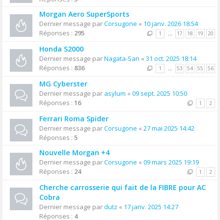
Morgan Aero SuperSports
Dernier message par
Corsugone
«
10 janv. 2026 18:54
Réponses :
295
1
…
17
18
19
20
Honda S2000
Dernier message par
Nagata-San
«
31 oct. 2025 18:14
Réponses :
836
1
…
53
54
55
56
MG Cyberster
Dernier message par
asylum
«
09 sept. 2025 10:50
Réponses :
16
1
2
Ferrari Roma Spider
Dernier message par
Corsugone
«
27 mai 2025 14:42
Réponses :
5
Nouvelle Morgan +4
Dernier message par
Corsugone
«
09 mars 2025 19:19
Réponses :
24
1
2
Cherche carrosserie qui fait de la FIBRE pour AC
Cobra
Dernier message par
dutz
«
17 janv. 2025 14:27
Réponses :
4