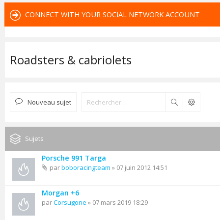
CONNECT WITH YOUR SOCIAL NETWORK ACCOUNT
Roadsters & cabriolets
Nouveau sujet
Rechercher
Sujets
Porsche 991 Targa
par
boboracingteam
» 07 juin 2012 14:51
Morgan +6
par
Corsugone
» 07 mars 2019 18:29