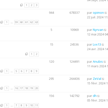
04 sept. 2024 
1
2
3
944
678337
par
opimon
22 juil. 2024 11
1
…
59
60
61
62
63
5
10969
par
Nyrvan
12 mai 2024 04
15
24536
par
Lvx13
24 avr. 2024 1
1
2
120
124491
par
Anubis
11 mars 2024 
1
…
5
6
7
8
9
295
264436
par
ZeVal
15 févr. 2024 1
1
…
16
17
18
19
20
156
142792
par
dh
05 févr. 2024 1
1
…
7
8
9
10
11