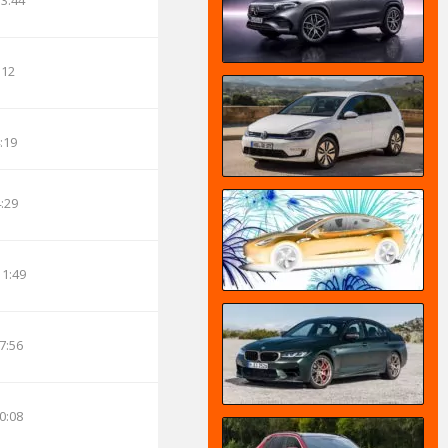
13:44
:12
:19
4:29
11:49
7:56
0:08