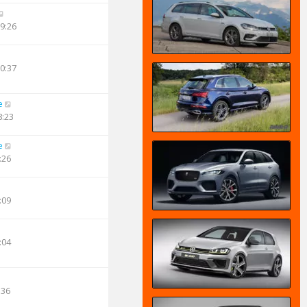
09:26
10:37
e
8:23
e
:26
:09
:04
:36