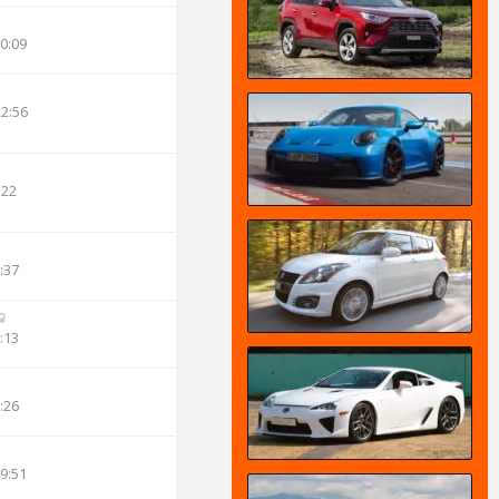
00:09
22:56
:22
:37
:13
:26
19:51