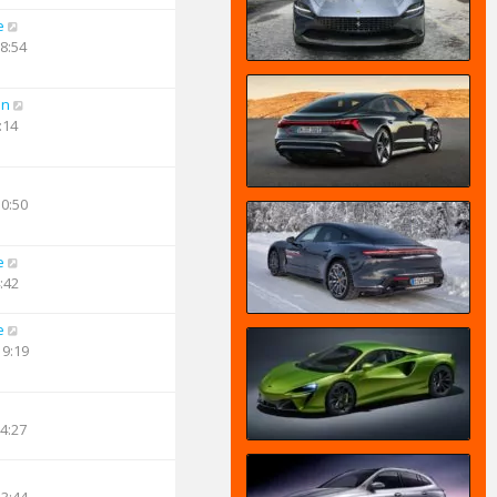
e
18:54
an
:14
10:50
e
:42
e
19:19
14:27