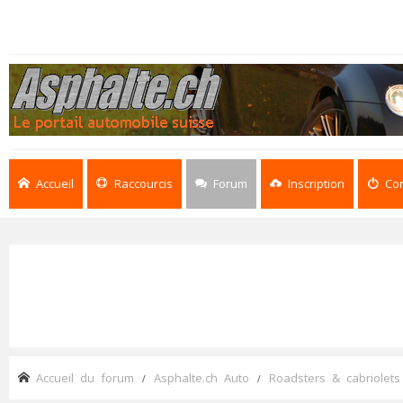
Accueil
Raccourcis
Forum
Inscription
Co
Accueil du forum
Asphalte.ch Auto
Roadsters & cabriolets