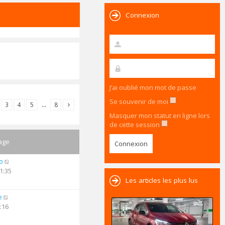
Connexion
J’ai oublié mon mot de passe
Se souvenir de moi
3
4
5
…
8
Masquer mon statut en ligne lors
de cette session
age
o
1:35
Les articles les plus lus
e
:16