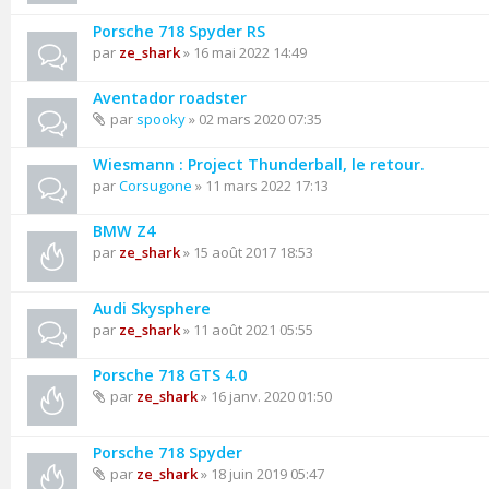
Porsche 718 Spyder RS
par
ze_shark
» 16 mai 2022 14:49
Aventador roadster
par
spooky
» 02 mars 2020 07:35
Wiesmann : Project Thunderball, le retour.
par
Corsugone
» 11 mars 2022 17:13
BMW Z4
par
ze_shark
» 15 août 2017 18:53
Audi Skysphere
par
ze_shark
» 11 août 2021 05:55
Porsche 718 GTS 4.0
par
ze_shark
» 16 janv. 2020 01:50
Porsche 718 Spyder
par
ze_shark
» 18 juin 2019 05:47