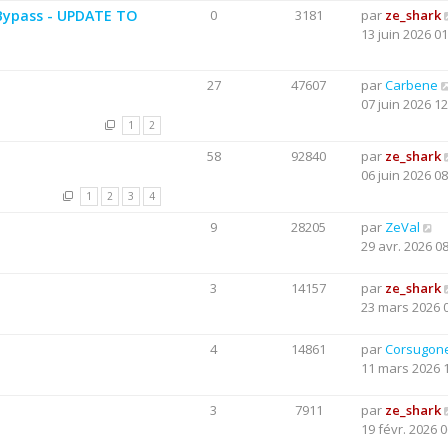
Bypass - UPDATE TO
0
3181
par
ze_shark
13 juin 2026 01
27
47607
par
Carbene
07 juin 2026 12
1
2
58
92840
par
ze_shark
06 juin 2026 08
1
2
3
4
9
28205
par
ZeVal
29 avr. 2026 0
3
14157
par
ze_shark
23 mars 2026 
4
14861
par
Corsugon
11 mars 2026 
3
7911
par
ze_shark
19 févr. 2026 0