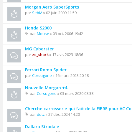
Morgan Aero SuperSports
par
SebM
» 02 juin 2009 11:59
Honda S2000
par
Mouse
» 09 oct. 2006 19:42
MG Cyberster
par
ze_shark
» 17 avr. 2023 18:36
Ferrari Roma Spider
par
Corsugone
» 16 mars 2023 20:18
Nouvelle Morgan +4
par
Corsugone
» 03 mars 2020 08:38
Cherche carrosserie qui fait de la FIBRE pour AC C
par
dutz
» 27 déc. 2024 14:20
Dallara Stradale