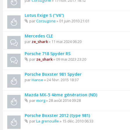
par
Corsugone
» 17 nov. 2017 18:12
Lotus Exige S ("V6")
par
Corsugone
» 01 juin 2010 21:01
Mercedes CLE
par
ze_shark
» 11 mai 2024 06:20
Porsche 718 Spyder RS
par
ze_shark
» 09 mai 2023 23:20
Porsche Boxster 981 Spyder
par
Hanse
» 24 févr. 2015 18:37
Mazda MX-5 4ème génération (ND)
par
morg
» 28 août 2014 09:28
Porsche Boxster 2012 (type 981)
par
La grenouille
» 15 déc. 2010 06:33