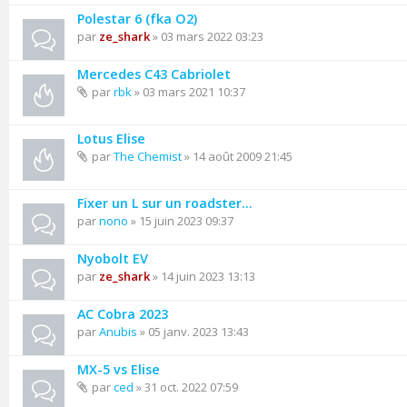
Polestar 6 (fka O2)
par
ze_shark
» 03 mars 2022 03:23
Mercedes C43 Cabriolet
par
rbk
» 03 mars 2021 10:37
Lotus Elise
par
The Chemist
» 14 août 2009 21:45
Fixer un L sur un roadster…
par
nono
» 15 juin 2023 09:37
Nyobolt EV
par
ze_shark
» 14 juin 2023 13:13
AC Cobra 2023
par
Anubis
» 05 janv. 2023 13:43
MX-5 vs Elise
par
ced
» 31 oct. 2022 07:59