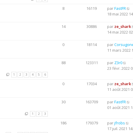
8
16119
par
FastFR
18 mai 2022 14
14
30886
par
ze_shark
14 mai 2022 02
0
18114
par
Corsugon
11 mars 2022 
88
123311
par
Z3r0
23 févr. 2022 0
1
2
3
4
5
6
0
17034
par
ze_shark
11 août 2021 0
30
163709
par
FastFR
01 août 2021 1
1
2
3
186
179379
par
jfrobs
17 juil. 2021 14