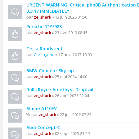
URGENT WARNING: Critical phpBB Authentication 
3.3.17 IMMEDIATELY
par
ze_shark
» 13 juin 2026 01:50
Porsche 719/983
par
ze_shark
» 23 avr. 2019 08:15
Tesla Roadster II
par
Corsugone
» 17 nov. 2017 10:09
BMW Concept Skytop
par
ze_shark
» 25 mai 2024 14:00
Rolls Royce Amethyst Droptail
par
ze_shark
» 26 août 2023 22:04
Alpine A110EV
par
ze_shark
» 22 juil. 2022 07:25
Audi Concept C
par
ze_shark
» 02 sept. 2025 23:29