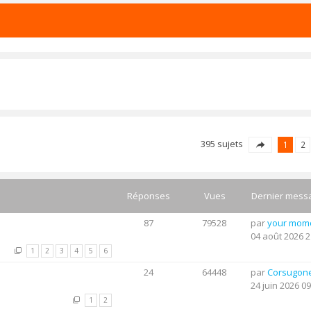
395 sujets
1
2
Réponses
Vues
Dernier mess
87
79528
par
your mom
04 août 2026 2
1
2
3
4
5
6
24
64448
par
Corsugon
24 juin 2026 09
1
2