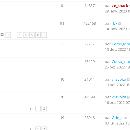
0
14837
par
ze_shark
29 janv. 2023 
91
122168
par
rbk
14 janv. 2023 
1
…
3
4
5
6
7
1
12737
par
Corsugon
10 déc. 2022 1
1
15129
par
Corsugon
25 oct. 2022 18
10
21014
par
vravolta
19 oct. 2022 05
20
41599
par
vravolta
16 oct. 2022 07
1
2
19
26948
par
Gringo
03 juil. 2022 18
1
2