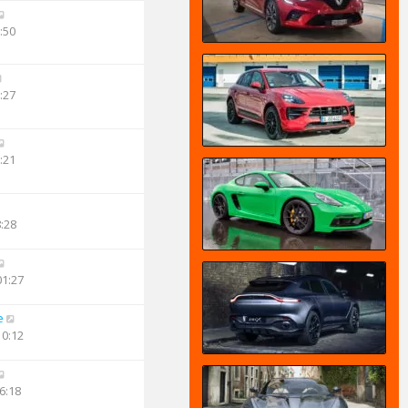
:50
:27
:21
8:28
01:27
e
10:12
6:18