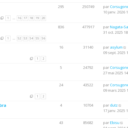
295
250749
par
Corsugon
10 janv. 2026 
1
…
16
17
18
19
20
836
477917
par
Nagata-S
31 oct. 2025 18
1
…
52
53
54
55
56
16
31140
par
asylum
09 sept. 2025 
1
2
5
24792
par
Corsugon
27 mai 2025 14
24
43522
par
Corsugon
09 mars 2025 
1
2
obra
4
10704
par
dutz
17 janv. 2025 
43
85682
par
Ebisu