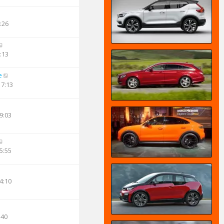
:26
:13
e
17:13
9:03
5:55
4:10
:40