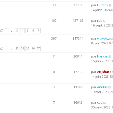
13
21353
par
Huntox
14 janv. 2024 
102
157165
par
rbk
19 sept. 2023 
1
…
3
4
5
6
7
397
317514
par
vravolta
02 juil. 2023 07
1
…
23
24
25
26
27
11
20844
par
Nyrvan
16 juin 2023 01
0
17739
par
ze_shark
14 juin 2023 13
3
13543
par
Anubis
19 mai 2023 09
7
16612
par
ced
30 janv. 2023 