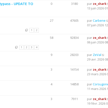
Bypass - UPDATE TO
0
3180
par
ze_shark
13 juin 2026 01
27
47605
par
Carbene
07 juin 2026 12
1
2
58
92834
par
ze_shark
06 juin 2026 08
1
2
3
4
9
28203
par
ZeVal
29 avr. 2026 0
3
14154
par
ze_shark
23 mars 2026 
4
14858
par
Corsugon
11 mars 2026 
3
7911
par
ze_shark
19 févr. 2026 0