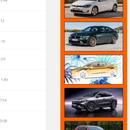
13:44
:12
:19
4:29
11:49
7:56
0:08