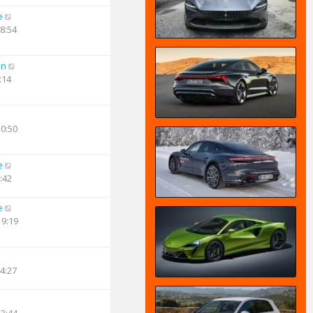
e
18:54
an
:14
10:50
e
:42
e
19:19
14:27