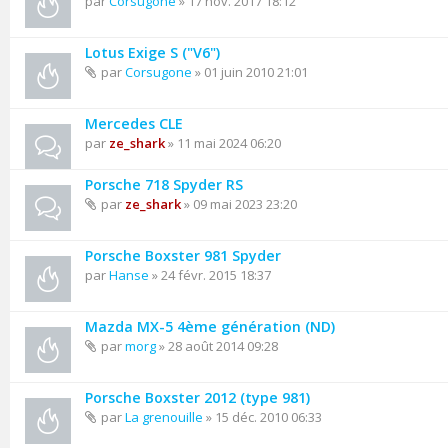
par
Corsugone
» 17 nov. 2017 18:12
Lotus Exige S ("V6")
par
Corsugone
» 01 juin 2010 21:01
Mercedes CLE
par
ze_shark
» 11 mai 2024 06:20
Porsche 718 Spyder RS
par
ze_shark
» 09 mai 2023 23:20
Porsche Boxster 981 Spyder
par
Hanse
» 24 févr. 2015 18:37
Mazda MX-5 4ème génération (ND)
par
morg
» 28 août 2014 09:28
Porsche Boxster 2012 (type 981)
par
La grenouille
» 15 déc. 2010 06:33