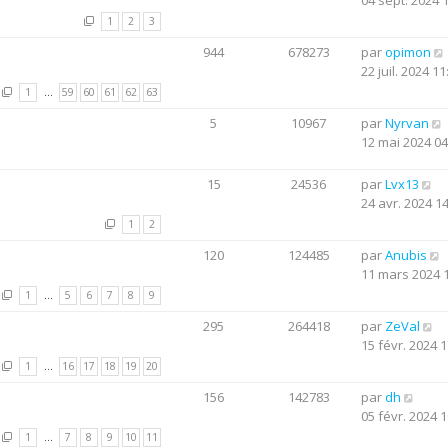
04 sept. 2024 
1
2
3
944
678273
par
opimon
22 juil. 2024 11
1
…
59
60
61
62
63
5
10967
par
Nyrvan
12 mai 2024 04
15
24536
par
Lvx13
24 avr. 2024 1
1
2
120
124485
par
Anubis
11 mars 2024 
1
…
5
6
7
8
9
295
264418
par
ZeVal
15 févr. 2024 1
1
…
16
17
18
19
20
156
142783
par
dh
05 févr. 2024 1
1
…
7
8
9
10
11