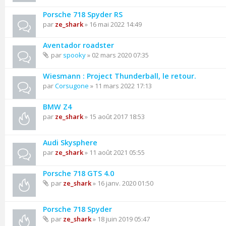
Porsche 718 Spyder RS
par
ze_shark
» 16 mai 2022 14:49
Aventador roadster
par
spooky
» 02 mars 2020 07:35
Wiesmann : Project Thunderball, le retour.
par
Corsugone
» 11 mars 2022 17:13
BMW Z4
par
ze_shark
» 15 août 2017 18:53
Audi Skysphere
par
ze_shark
» 11 août 2021 05:55
Porsche 718 GTS 4.0
par
ze_shark
» 16 janv. 2020 01:50
Porsche 718 Spyder
par
ze_shark
» 18 juin 2019 05:47