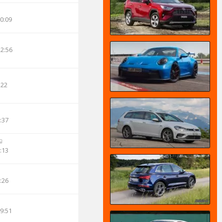
00:09
22:56
:22
:37
:13
:26
19:51