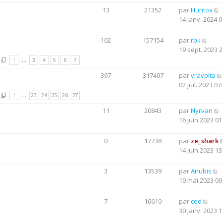
13
21352
par
Huntox
14 janv. 2024 
102
157154
par
rbk
19 sept. 2023 
1
…
3
4
5
6
7
397
317497
par
vravolta
02 juil. 2023 07
1
…
23
24
25
26
27
11
20843
par
Nyrvan
16 juin 2023 01
0
17738
par
ze_shark
14 juin 2023 13
3
13539
par
Anubis
19 mai 2023 09
7
16610
par
ced
30 janv. 2023 