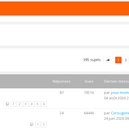
395 sujets
1
2
Réponses
Vues
Dernier mess
87
79516
par
your mom
04 août 2026 2
1
2
3
4
5
6
24
64446
par
Corsugon
24 juin 2026 09
1
2