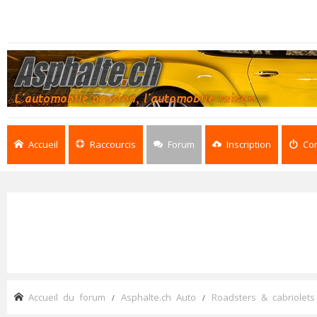
Accueil
Raccourcis
Forum
Inscription
Co
Accueil du forum
Asphalte.ch Auto
Roadsters & cabriolets