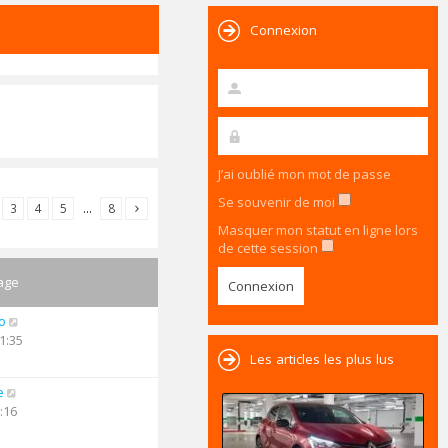
Connexion
J’ai oublié mon mot de passe
Se souvenir de moi
3
4
5
…
8
Masquer mon statut en ligne lors
de cette session
age
o
1:35
Les articles les plus lus
e
:16