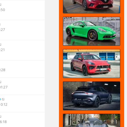
:50
:27
:21
8:28
01:27
e
10:12
6:18