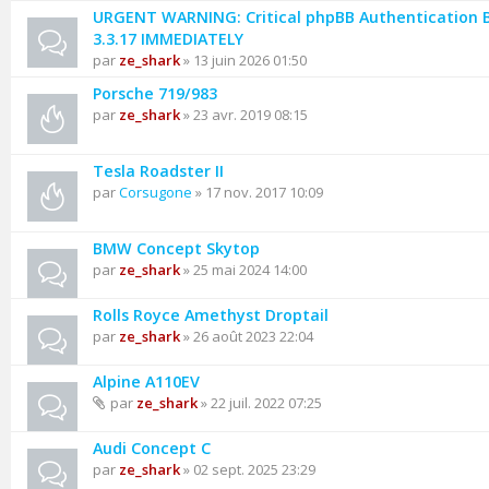
URGENT WARNING: Critical phpBB Authentication 
3.3.17 IMMEDIATELY
par
ze_shark
» 13 juin 2026 01:50
Porsche 719/983
par
ze_shark
» 23 avr. 2019 08:15
Tesla Roadster II
par
Corsugone
» 17 nov. 2017 10:09
BMW Concept Skytop
par
ze_shark
» 25 mai 2024 14:00
Rolls Royce Amethyst Droptail
par
ze_shark
» 26 août 2023 22:04
Alpine A110EV
par
ze_shark
» 22 juil. 2022 07:25
Audi Concept C
par
ze_shark
» 02 sept. 2025 23:29