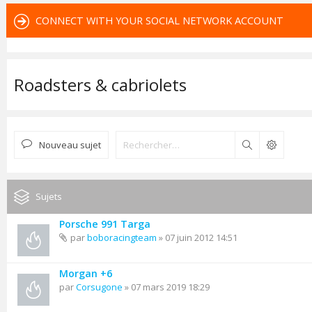
CONNECT WITH YOUR SOCIAL NETWORK ACCOUNT
Roadsters & cabriolets
Nouveau sujet
Rechercher
Sujets
Porsche 991 Targa
par
boboracingteam
» 07 juin 2012 14:51
Morgan +6
par
Corsugone
» 07 mars 2019 18:29