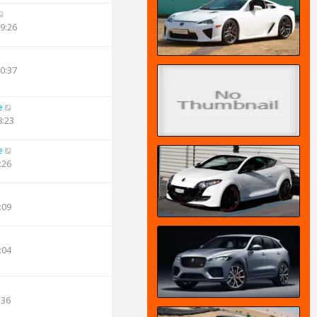
09:26
10:37
e
8:23
e
:26
:09
:04
:36