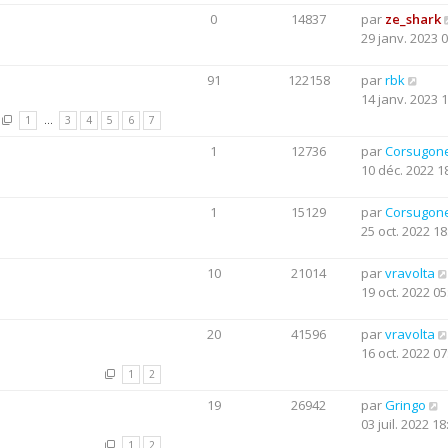
0
14837
par
ze_shark
29 janv. 2023 
91
122158
par
rbk
14 janv. 2023 
1
…
3
4
5
6
7
1
12736
par
Corsugon
10 déc. 2022 1
1
15129
par
Corsugon
25 oct. 2022 18
10
21014
par
vravolta
19 oct. 2022 05
20
41596
par
vravolta
16 oct. 2022 07
1
2
19
26942
par
Gringo
03 juil. 2022 18
1
2