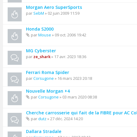
Morgan Aero SuperSports
par
SebM
» 02 juin 2009 11:59
Honda S2000
par
Mouse
» 09 oct. 2006 19:42
MG Cyberster
par
ze_shark
» 17 avr. 2023 18:36
Ferrari Roma Spider
par
Corsugone
» 16 mars 2023 20:18
Nouvelle Morgan +4
par
Corsugone
» 03 mars 2020 08:38
Cherche carrosserie qui fait de la FIBRE pour AC C
par
dutz
» 27 déc. 2024 14:20
Dallara Stradale