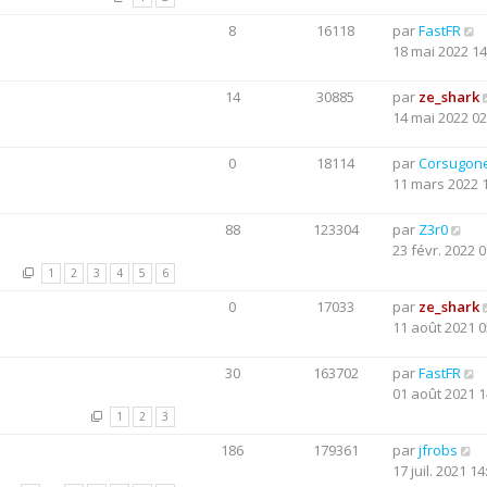
8
16118
par
FastFR
18 mai 2022 14
14
30885
par
ze_shark
14 mai 2022 02
0
18114
par
Corsugon
11 mars 2022 
88
123304
par
Z3r0
23 févr. 2022 0
1
2
3
4
5
6
0
17033
par
ze_shark
11 août 2021 0
30
163702
par
FastFR
01 août 2021 1
1
2
3
186
179361
par
jfrobs
17 juil. 2021 14