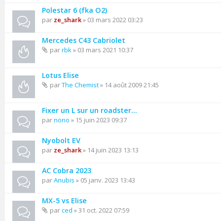
Polestar 6 (fka O2)
par
ze_shark
» 03 mars 2022 03:23
Mercedes C43 Cabriolet
par
rbk
» 03 mars 2021 10:37
Lotus Elise
par
The Chemist
» 14 août 2009 21:45
Fixer un L sur un roadster…
par
nono
» 15 juin 2023 09:37
Nyobolt EV
par
ze_shark
» 14 juin 2023 13:13
AC Cobra 2023
par
Anubis
» 05 janv. 2023 13:43
MX-5 vs Elise
par
ced
» 31 oct. 2022 07:59