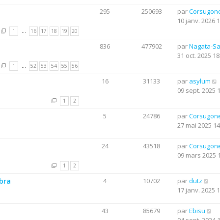
295
250693
par
Corsugon
10 janv. 2026 
1
…
16
17
18
19
20
836
477902
par
Nagata-S
31 oct. 2025 18
1
…
52
53
54
55
56
16
31133
par
asylum
09 sept. 2025 
1
2
5
24786
par
Corsugon
27 mai 2025 14
24
43518
par
Corsugon
09 mars 2025 
1
2
obra
4
10702
par
dutz
17 janv. 2025 
43
85679
par
Ebisu