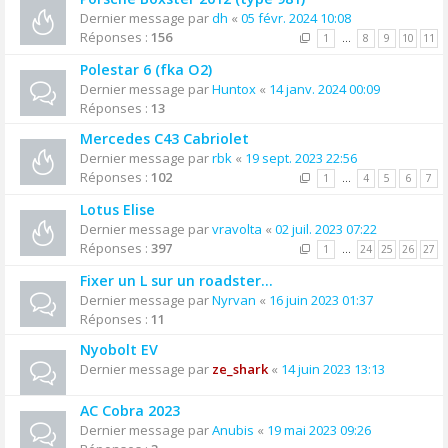
Dernier message par
dh
«
05 févr. 2024 10:08
Réponses :
156
1
…
8
9
10
11
Polestar 6 (fka O2)
Dernier message par
Huntox
«
14 janv. 2024 00:09
Réponses :
13
Mercedes C43 Cabriolet
Dernier message par
rbk
«
19 sept. 2023 22:56
Réponses :
102
1
…
4
5
6
7
Lotus Elise
Dernier message par
vravolta
«
02 juil. 2023 07:22
Réponses :
397
1
…
24
25
26
27
Fixer un L sur un roadster…
Dernier message par
Nyrvan
«
16 juin 2023 01:37
Réponses :
11
Nyobolt EV
Dernier message par
ze_shark
«
14 juin 2023 13:13
AC Cobra 2023
Dernier message par
Anubis
«
19 mai 2023 09:26