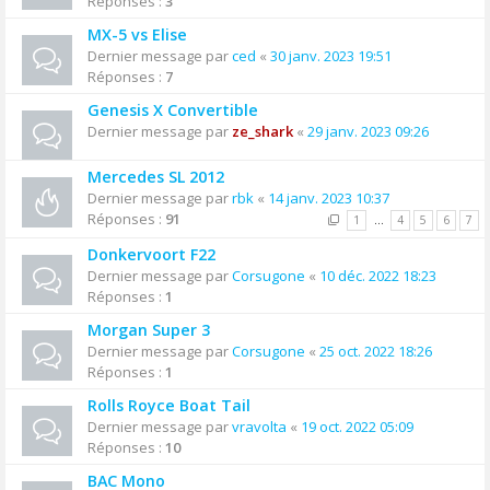
Réponses :
3
MX-5 vs Elise
Dernier message par
ced
«
30 janv. 2023 19:51
Réponses :
7
Genesis X Convertible
Dernier message par
ze_shark
«
29 janv. 2023 09:26
Mercedes SL 2012
Dernier message par
rbk
«
14 janv. 2023 10:37
Réponses :
91
1
…
4
5
6
7
Donkervoort F22
Dernier message par
Corsugone
«
10 déc. 2022 18:23
Réponses :
1
Morgan Super 3
Dernier message par
Corsugone
«
25 oct. 2022 18:26
Réponses :
1
Rolls Royce Boat Tail
Dernier message par
vravolta
«
19 oct. 2022 05:09
Réponses :
10
BAC Mono