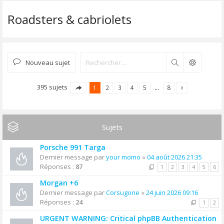
Roadsters & cabriolets
Nouveau sujet
Rechercher
395 sujets
1
2
3
4
5
…
8
Sujets
Porsche 991 Targa
Dernier message par
your momo
«
04 août 2026 21:35
Réponses :
87
1
2
3
4
5
6
Morgan +6
Dernier message par
Corsugone
«
24 juin 2026 09:16
Réponses :
24
1
2
URGENT WARNING: Critical phpBB Authentication