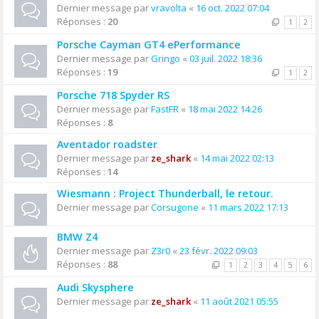
Dernier message par
vravolta
«
16 oct. 2022 07:04
Réponses :
20
1
2
Porsche Cayman GT4 ePerformance
Dernier message par
Gringo
«
03 juil. 2022 18:36
Réponses :
19
1
2
Porsche 718 Spyder RS
Dernier message par
FastFR
«
18 mai 2022 14:26
Réponses :
8
Aventador roadster
Dernier message par
ze_shark
«
14 mai 2022 02:13
Réponses :
14
Wiesmann : Project Thunderball, le retour.
Dernier message par
Corsugone
«
11 mars 2022 17:13
BMW Z4
Dernier message par
Z3r0
«
23 févr. 2022 09:03
Réponses :
88
1
2
3
4
5
6
Audi Skysphere
Dernier message par
ze_shark
«
11 août 2021 05:55