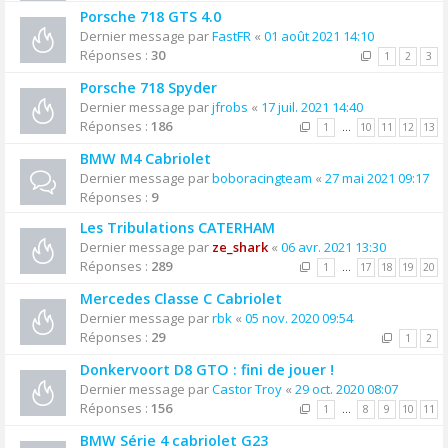
Porsche 718 GTS 4.0
Dernier message par
FastFR
«
01 août 2021 14:10
Réponses :
30
1
2
3
Porsche 718 Spyder
Dernier message par
jfrobs
«
17 juil. 2021 14:40
Réponses :
186
1
…
10
11
12
13
BMW M4 Cabriolet
Dernier message par
boboracingteam
«
27 mai 2021 09:17
Réponses :
9
Les Tribulations CATERHAM
Dernier message par
ze_shark
«
06 avr. 2021 13:30
Réponses :
289
1
…
17
18
19
20
Mercedes Classe C Cabriolet
Dernier message par
rbk
«
05 nov. 2020 09:54
Réponses :
29
1
2
Donkervoort D8 GTO : fini de jouer !
Dernier message par
Castor Troy
«
29 oct. 2020 08:07
Réponses :
156
1
…
8
9
10
11
BMW Série 4 cabriolet G23