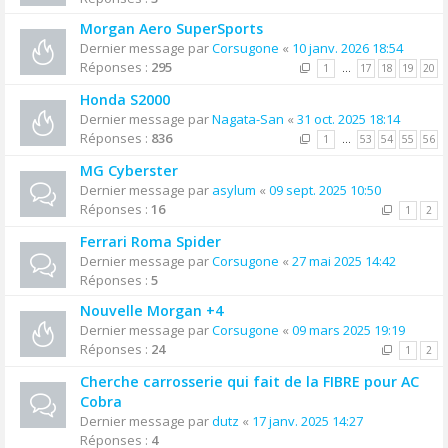
Morgan Aero SuperSports
Dernier message par
Corsugone
«
10 janv. 2026 18:54
Réponses :
295
1
…
17
18
19
20
Honda S2000
Dernier message par
Nagata-San
«
31 oct. 2025 18:14
Réponses :
836
1
…
53
54
55
56
MG Cyberster
Dernier message par
asylum
«
09 sept. 2025 10:50
Réponses :
16
1
2
Ferrari Roma Spider
Dernier message par
Corsugone
«
27 mai 2025 14:42
Réponses :
5
Nouvelle Morgan +4
Dernier message par
Corsugone
«
09 mars 2025 19:19
Réponses :
24
1
2
Cherche carrosserie qui fait de la FIBRE pour AC
Cobra
Dernier message par
dutz
«
17 janv. 2025 14:27
Réponses :
4