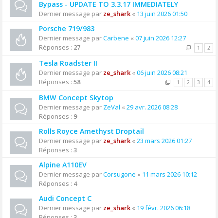
Bypass - UPDATE TO 3.3.17 IMMEDIATELY
Dernier message par
ze_shark
«
13 juin 2026 01:50
Porsche 719/983
Dernier message par
Carbene
«
07 juin 2026 12:27
Réponses :
27
1
2
Tesla Roadster II
Dernier message par
ze_shark
«
06 juin 2026 08:21
Réponses :
58
1
2
3
4
BMW Concept Skytop
Dernier message par
ZeVal
«
29 avr. 2026 08:28
Réponses :
9
Rolls Royce Amethyst Droptail
Dernier message par
ze_shark
«
23 mars 2026 01:27
Réponses :
3
Alpine A110EV
Dernier message par
Corsugone
«
11 mars 2026 10:12
Réponses :
4
Audi Concept C
Dernier message par
ze_shark
«
19 févr. 2026 06:18
Réponses :
3