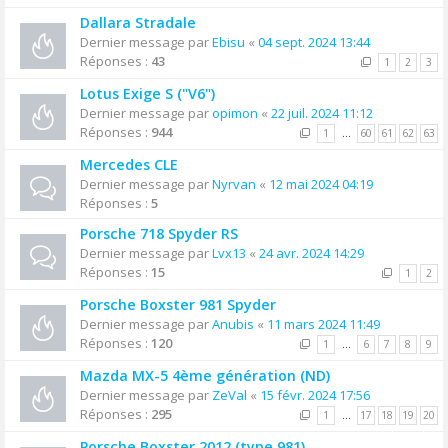
Dallara Stradale
Dernier message par
Ebisu
«
04 sept. 2024 13:44
Réponses :
43
1
2
3
Lotus Exige S ("V6")
Dernier message par
opimon
«
22 juil. 2024 11:12
Réponses :
944
1
…
60
61
62
63
Mercedes CLE
Dernier message par
Nyrvan
«
12 mai 2024 04:19
Réponses :
5
Porsche 718 Spyder RS
Dernier message par
Lvx13
«
24 avr. 2024 14:29
Réponses :
15
1
2
Porsche Boxster 981 Spyder
Dernier message par
Anubis
«
11 mars 2024 11:49
Réponses :
120
1
…
6
7
8
9
Mazda MX-5 4ème génération (ND)
Dernier message par
ZeVal
«
15 févr. 2024 17:56
Réponses :
295
1
…
17
18
19
20
Porsche Boxster 2012 (type 981)