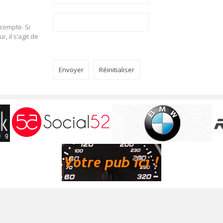
 compte. Si
, il s’agit de