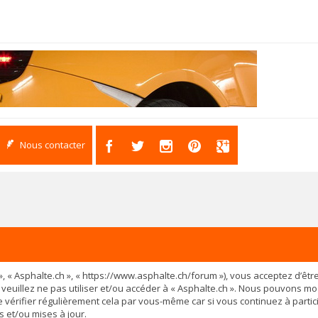
Nous contacter
os », « Asphalte.ch », « https://www.asphalte.ch/forum »), vous acceptez d’
 veuillez ne pas utiliser et/ou accéder à « Asphalte.ch ». Nous pouvons m
vérifier régulièrement cela par vous-même car si vous continuez à partici
 et/ou mises à jour.