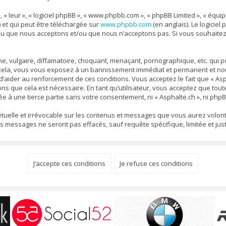
, « leur », « logiciel phpBB », « www.phpbb.com », « phpBB Limited », « équ
) et qui peut être téléchargée sur
www.phpbb.com
(en anglais). Le logiciel
nu que nous acceptons et/ou que nous n’acceptons pas. Si vous souhaitez
 vulgaire, diffamatoire, choquant, menaçant, pornographique, etc. qui pou
s cela, vous vous exposez à un bannissement immédiat et permanent et nous
aider au renforcement de ces conditions. Vous acceptez le fait que « Aspha
ons que cela est nécessaire. En tant qu’utilisateur, vous acceptez que to
e à une tierce partie sans votre consentement, ni « Asphalte.ch », ni ph
pétuelle et irrévocable sur les contenus et messages que vous aurez volont
ssages ne seront pas effacés, sauf requête spécifique, limitée et justi