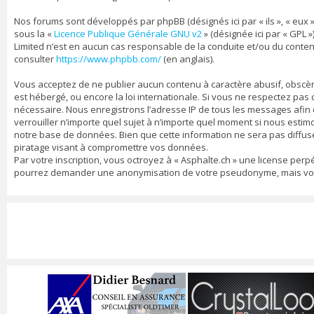
Nos forums sont développés par phpBB (désignés ici par « ils », « eux »
sous la «
Licence Publique Générale GNU v2
» (désignée ici par « GPL »
Limited n’est en aucun cas responsable de la conduite et/ou du conte
consulter
https://www.phpbb.com/
(en anglais).
Vous acceptez de ne publier aucun contenu à caractère abusif, obscène,
est hébergé, ou encore la loi internationale. Si vous ne respectez pa
nécessaire. Nous enregistrons l’adresse IP de tous les messages afin d’
verrouiller n’importe quel sujet à n’importe quel moment si nous estim
notre base de données. Bien que cette information ne sera pas diffusé
piratage visant à compromettre vos données.
Par votre inscription, vous octroyez à « Asphalte.ch » une license per
pourrez demander une anonymisation de votre pseudonyme, mais vos me