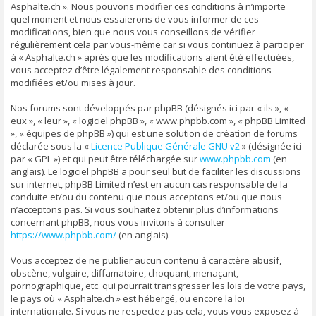
Asphalte.ch ». Nous pouvons modifier ces conditions à n’importe
quel moment et nous essaierons de vous informer de ces
modifications, bien que nous vous conseillons de vérifier
régulièrement cela par vous-même car si vous continuez à participer
à « Asphalte.ch » après que les modifications aient été effectuées,
vous acceptez d’être légalement responsable des conditions
modifiées et/ou mises à jour.
Nos forums sont développés par phpBB (désignés ici par « ils », «
eux », « leur », « logiciel phpBB », « www.phpbb.com », « phpBB Limited
», « équipes de phpBB ») qui est une solution de création de forums
déclarée sous la «
Licence Publique Générale GNU v2
» (désignée ici
par « GPL ») et qui peut être téléchargée sur
www.phpbb.com
(en
anglais). Le logiciel phpBB a pour seul but de faciliter les discussions
sur internet, phpBB Limited n’est en aucun cas responsable de la
conduite et/ou du contenu que nous acceptons et/ou que nous
n’acceptons pas. Si vous souhaitez obtenir plus d’informations
concernant phpBB, nous vous invitons à consulter
https://www.phpbb.com/
(en anglais).
Vous acceptez de ne publier aucun contenu à caractère abusif,
obscène, vulgaire, diffamatoire, choquant, menaçant,
pornographique, etc. qui pourrait transgresser les lois de votre pays,
le pays où « Asphalte.ch » est hébergé, ou encore la loi
internationale. Si vous ne respectez pas cela, vous vous exposez à