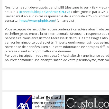
Nos forums sont développés par phpBB (désignés ici par « ils », « eux »
sous la «
Licence Publique Générale GNU v2
» (désignée ici par « GPL »
Limited n’est en aucun cas responsable de la conduite et/ou du conte
consulter
https://www.phpbb.com/
(en anglais).
Vous acceptez de ne publier aucun contenu à caractère abusif, obscène,
est hébergé, ou encore la loi internationale. Si vous ne respectez pa
nécessaire. Nous enregistrons l’adresse IP de tous les messages afin d’
verrouiller n’importe quel sujet à n’importe quel moment si nous estim
notre base de données. Bien que cette information ne sera pas diffusé
piratage visant à compromettre vos données.
Par votre inscription, vous octroyez à « Asphalte.ch » une license per
pourrez demander une anonymisation de votre pseudonyme, mais vos me