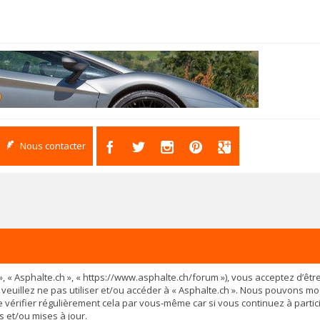
Nous contacter
os », « Asphalte.ch », « https://www.asphalte.ch/forum »), vous acceptez d’
 veuillez ne pas utiliser et/ou accéder à « Asphalte.ch ». Nous pouvons m
vérifier régulièrement cela par vous-même car si vous continuez à partici
 et/ou mises à jour.