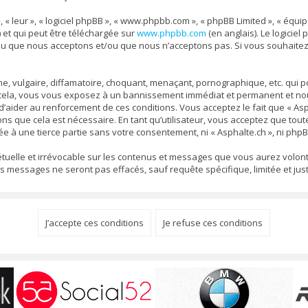
, « leur », « logiciel phpBB », « www.phpbb.com », « phpBB Limited », « équ
) et qui peut être téléchargée sur
www.phpbb.com
(en anglais). Le logiciel
nu que nous acceptons et/ou que nous n’acceptons pas. Si vous souhaitez
 vulgaire, diffamatoire, choquant, menaçant, pornographique, etc. qui pou
s cela, vous vous exposez à un bannissement immédiat et permanent et nous
aider au renforcement de ces conditions. Vous acceptez le fait que « Aspha
ons que cela est nécessaire. En tant qu’utilisateur, vous acceptez que to
e à une tierce partie sans votre consentement, ni « Asphalte.ch », ni ph
pétuelle et irrévocable sur les contenus et messages que vous aurez volont
ssages ne seront pas effacés, sauf requête spécifique, limitée et justi