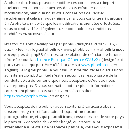
Asphalte.ch ». Nous pouvons modifier ces conditions à n’importe
quel moment et nous essaierons de vous informer de ces
modifications, bien que nous vous conseillons de vérifier
régulièrement cela par vous-même car si vous continuez à participer
à « Asphalte.ch » après que les modifications aient été effectuées,
vous acceptez d’être légalement responsable des conditions
modifiées et/ou mises à jour.
Nos forums sont développés par phpBB (désignés ici par « ils », «
eux », « leur », « logiciel phpBB », « www.phpbb.com », « phpBB Limited
», « équipes de phpBB ») qui est une solution de création de forums
déclarée sous la «
Licence Publique Générale GNU v2
» (désignée ici
par « GPL ») et qui peut être téléchargée sur
www.phpbb.com
(en
anglais). Le logiciel phpBB a pour seul but de faciliter les discussions
sur internet, phpBB Limited n’est en aucun cas responsable de la
conduite et/ou du contenu que nous acceptons et/ou que nous
n’acceptons pas. Si vous souhaitez obtenir plus d’informations
concernant phpBB, nous vous invitons à consulter
https://www.phpbb.com/
(en anglais).
Vous acceptez de ne publier aucun contenu à caractère abusif,
obscène, vulgaire, diffamatoire, choquant, menaçant,
pornographique, etc. qui pourrait transgresser les lois de votre pays,
le pays où « Asphalte.ch » est hébergé, ou encore la loi
internationale. Si vous ne respectez pas cela, vous vous exposez à