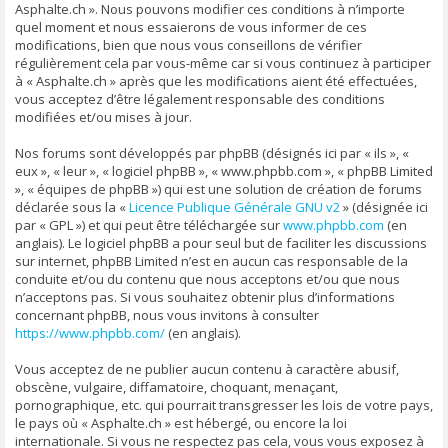
Asphalte.ch ». Nous pouvons modifier ces conditions à n’importe
quel moment et nous essaierons de vous informer de ces
modifications, bien que nous vous conseillons de vérifier
régulièrement cela par vous-même car si vous continuez à participer
à « Asphalte.ch » après que les modifications aient été effectuées,
vous acceptez d’être légalement responsable des conditions
modifiées et/ou mises à jour.
Nos forums sont développés par phpBB (désignés ici par « ils », «
eux », « leur », « logiciel phpBB », « www.phpbb.com », « phpBB Limited
», « équipes de phpBB ») qui est une solution de création de forums
déclarée sous la «
Licence Publique Générale GNU v2
» (désignée ici
par « GPL ») et qui peut être téléchargée sur
www.phpbb.com
(en
anglais). Le logiciel phpBB a pour seul but de faciliter les discussions
sur internet, phpBB Limited n’est en aucun cas responsable de la
conduite et/ou du contenu que nous acceptons et/ou que nous
n’acceptons pas. Si vous souhaitez obtenir plus d’informations
concernant phpBB, nous vous invitons à consulter
https://www.phpbb.com/
(en anglais).
Vous acceptez de ne publier aucun contenu à caractère abusif,
obscène, vulgaire, diffamatoire, choquant, menaçant,
pornographique, etc. qui pourrait transgresser les lois de votre pays,
le pays où « Asphalte.ch » est hébergé, ou encore la loi
internationale. Si vous ne respectez pas cela, vous vous exposez à