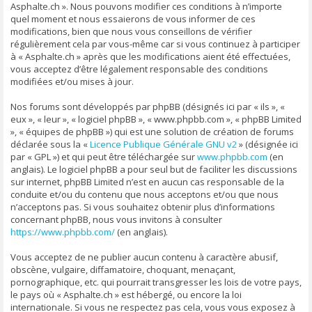
Asphalte.ch ». Nous pouvons modifier ces conditions à n’importe
quel moment et nous essaierons de vous informer de ces
modifications, bien que nous vous conseillons de vérifier
régulièrement cela par vous-même car si vous continuez à participer
à « Asphalte.ch » après que les modifications aient été effectuées,
vous acceptez d’être légalement responsable des conditions
modifiées et/ou mises à jour.
Nos forums sont développés par phpBB (désignés ici par « ils », «
eux », « leur », « logiciel phpBB », « www.phpbb.com », « phpBB Limited
», « équipes de phpBB ») qui est une solution de création de forums
déclarée sous la «
Licence Publique Générale GNU v2
» (désignée ici
par « GPL ») et qui peut être téléchargée sur
www.phpbb.com
(en
anglais). Le logiciel phpBB a pour seul but de faciliter les discussions
sur internet, phpBB Limited n’est en aucun cas responsable de la
conduite et/ou du contenu que nous acceptons et/ou que nous
n’acceptons pas. Si vous souhaitez obtenir plus d’informations
concernant phpBB, nous vous invitons à consulter
https://www.phpbb.com/
(en anglais).
Vous acceptez de ne publier aucun contenu à caractère abusif,
obscène, vulgaire, diffamatoire, choquant, menaçant,
pornographique, etc. qui pourrait transgresser les lois de votre pays,
le pays où « Asphalte.ch » est hébergé, ou encore la loi
internationale. Si vous ne respectez pas cela, vous vous exposez à