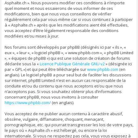
Asphalte.ch ». Nous pouvons modifier ces conditions à n’importe
quel moment et nous essaierons de vous informer de ces
modifications, bien que nous vous conseillons de vérifier
régulièrement cela par vous-même car si vous continuez à participer
à « Asphalte.ch » après que les modifications aient été effectuées,
vous acceptez d’être légalement responsable des conditions
modifiées et/ou mises à jour.
Nos forums sont développés par phpBB (désignés ici par « ils », «
eux », « leur », « logiciel phpBB », « www.phpbb.com », « phpBB Limited
», « équipes de phpBB ») qui est une solution de création de forums
déclarée sous la «
Licence Publique Générale GNU v2
» (désignée ici
par « GPL ») et qui peut être téléchargée sur
www.phpbb.com
(en
anglais). Le logiciel phpBB a pour seul but de faciliter les discussions
sur internet, phpBB Limited n’est en aucun cas responsable de la
conduite et/ou du contenu que nous acceptons et/ou que nous
n’acceptons pas. Si vous souhaitez obtenir plus d’informations
concernant phpBB, nous vous invitons à consulter
https://www.phpbb.com/
(en anglais).
Vous acceptez de ne publier aucun contenu à caractère abusif,
obscène, vulgaire, diffamatoire, choquant, menaçant,
pornographique, etc. qui pourrait transgresser les lois de votre pays,
le pays où « Asphalte.ch » est hébergé, ou encore la loi
internationale. Si vous ne respectez pas cela, vous vous exposez à