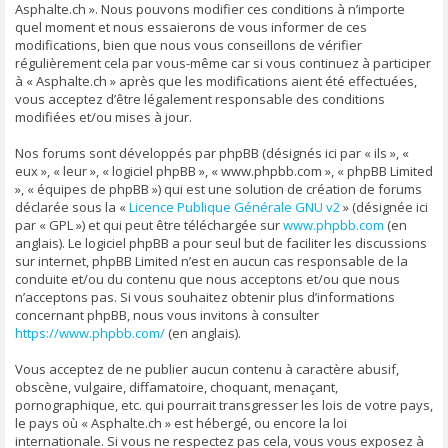
Asphalte.ch ». Nous pouvons modifier ces conditions à n’importe
quel moment et nous essaierons de vous informer de ces
modifications, bien que nous vous conseillons de vérifier
régulièrement cela par vous-même car si vous continuez à participer
à « Asphalte.ch » après que les modifications aient été effectuées,
vous acceptez d’être légalement responsable des conditions
modifiées et/ou mises à jour.
Nos forums sont développés par phpBB (désignés ici par « ils », «
eux », « leur », « logiciel phpBB », « www.phpbb.com », « phpBB Limited
», « équipes de phpBB ») qui est une solution de création de forums
déclarée sous la «
Licence Publique Générale GNU v2
» (désignée ici
par « GPL ») et qui peut être téléchargée sur
www.phpbb.com
(en
anglais). Le logiciel phpBB a pour seul but de faciliter les discussions
sur internet, phpBB Limited n’est en aucun cas responsable de la
conduite et/ou du contenu que nous acceptons et/ou que nous
n’acceptons pas. Si vous souhaitez obtenir plus d’informations
concernant phpBB, nous vous invitons à consulter
https://www.phpbb.com/
(en anglais).
Vous acceptez de ne publier aucun contenu à caractère abusif,
obscène, vulgaire, diffamatoire, choquant, menaçant,
pornographique, etc. qui pourrait transgresser les lois de votre pays,
le pays où « Asphalte.ch » est hébergé, ou encore la loi
internationale. Si vous ne respectez pas cela, vous vous exposez à