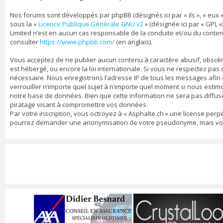
Nos forums sont développés par phpBB (désignés ici par « ils », « eux »
sous la «
Licence Publique Générale GNU v2
» (désignée ici par « GPL »
Limited n’est en aucun cas responsable de la conduite et/ou du conte
consulter
https://www.phpbb.com/
(en anglais).
Vous acceptez de ne publier aucun contenu à caractère abusif, obscène,
est hébergé, ou encore la loi internationale. Si vous ne respectez pa
nécessaire. Nous enregistrons l’adresse IP de tous les messages afin d’
verrouiller n’importe quel sujet à n’importe quel moment si nous estim
notre base de données. Bien que cette information ne sera pas diffusé
piratage visant à compromettre vos données.
Par votre inscription, vous octroyez à « Asphalte.ch » une license per
pourrez demander une anonymisation de votre pseudonyme, mais vos me