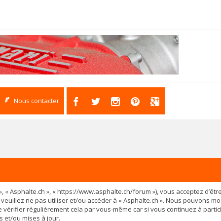
Nous contacter
os », « Asphalte.ch », « https://www.asphalte.ch/forum »), vous acceptez d’
 veuillez ne pas utiliser et/ou accéder à « Asphalte.ch ». Nous pouvons m
vérifier régulièrement cela par vous-même car si vous continuez à partici
 et/ou mises à jour.