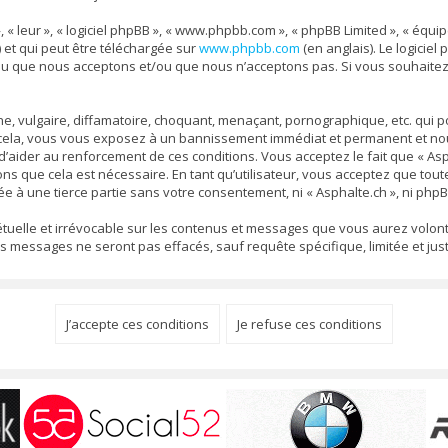
, « leur », « logiciel phpBB », « www.phpbb.com », « phpBB Limited », « équ
) et qui peut être téléchargée sur
www.phpbb.com
(en anglais). Le logiciel
nu que nous acceptons et/ou que nous n’acceptons pas. Si vous souhaitez
 vulgaire, diffamatoire, choquant, menaçant, pornographique, etc. qui pou
s cela, vous vous exposez à un bannissement immédiat et permanent et nous
aider au renforcement de ces conditions. Vous acceptez le fait que « Aspha
ons que cela est nécessaire. En tant qu’utilisateur, vous acceptez que to
e à une tierce partie sans votre consentement, ni « Asphalte.ch », ni ph
pétuelle et irrévocable sur les contenus et messages que vous aurez volont
ssages ne seront pas effacés, sauf requête spécifique, limitée et justi