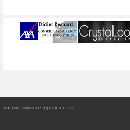
Le fuseau horaire est réglé sur
UTC+01:00