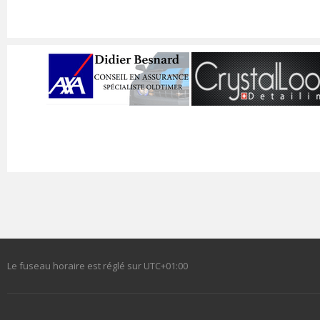
Le fuseau horaire est réglé sur
UTC+01:00