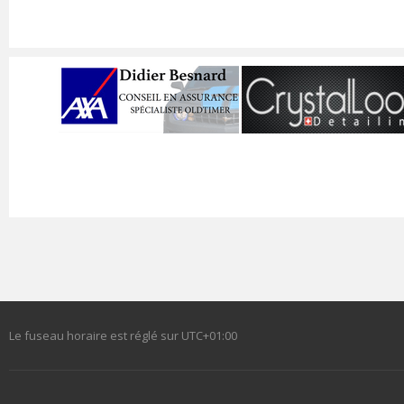
Le fuseau horaire est réglé sur
UTC+01:00