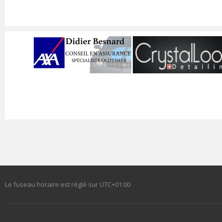
Le fuseau horaire est réglé sur
UTC+01:00