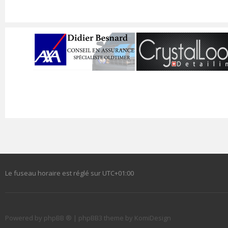
Le fuseau horaire est réglé sur
UTC+01:00
Powered by
phpBB ®
| phpBB3 theme by
KomiDesign