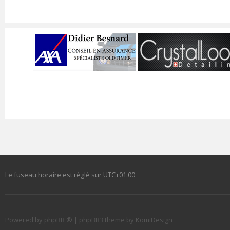
Le fuseau horaire est réglé sur
UTC+01:00
Powered by
phpBB ®
| phpBB3 theme by
KomiDesign