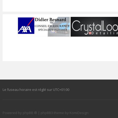
Le fuseau horaire est réglé sur
UTC+01:00
Powered by
phpBB ®
| phpBB3 theme by
KomiDesign