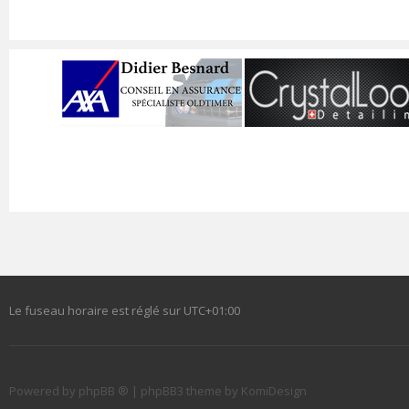
Le fuseau horaire est réglé sur
UTC+01:00
Powered by
phpBB ®
| phpBB3 theme by
KomiDesign