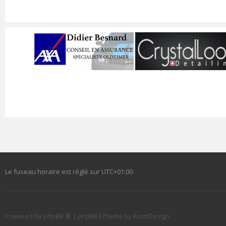
Le fuseau horaire est réglé sur
UTC+01:00
Powered by
phpBB ®
| phpBB3 theme by
KomiDesign