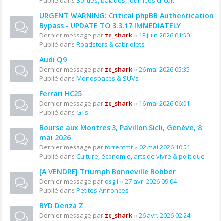
Publié dans
Sorties, balades, journées circuit
URGENT WARNING: Critical phpBB Authentication
Bypass - UPDATE TO 3.3.17 IMMEDIATELY
Dernier message par
ze_shark
«
13 juin 2026 01:50
Publié dans
Roadsters & cabriolets
Audi Q9
Dernier message par
ze_shark
«
26 mai 2026 05:35
Publié dans
Monospaces & SUVs
Ferrari HC25
Dernier message par
ze_shark
«
16 mai 2026 06:01
Publié dans
GTs
Bourse aux Montres 3, Pavillon Sicli, Genève, 8
mai 2026
Dernier message par
torrentmt
«
02 mai 2026 10:51
Publié dans
Culture, économie, arts de vivre & politique
[A VENDRE] Triumph Bonneville Bobber
Dernier message par
osgii
«
27 avr. 2026 09:04
Publié dans
Petites Annonces
BYD Denza Z
Dernier message par
ze_shark
«
26 avr. 2026 02:24