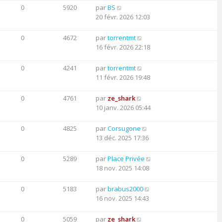
0
5920
par
BS
20 févr. 2026 12:03
0
4672
par
torrentmt
16 févr. 2026 22:18
0
4241
par
torrentmt
11 févr. 2026 19:48
0
4761
par
ze_shark
10 janv. 2026 05:44
0
4825
par
Corsugone
13 déc. 2025 17:36
0
5289
par
Place Privée
18 nov. 2025 14:08
0
5183
par
brabus2000
16 nov. 2025 14:43
0
5059
par
ze_shark