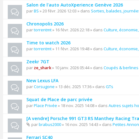
Salon de l'auto AutoXperience Genève 2026
par
BS
» 20 févr. 2026 12:03 » dans
Sorties, balades, journées
Chronopolis 2026
par
torrentmt
» 16 févr. 2026 22:18 » dans
Culture, économie, 
Time to watch 2026
par
torrentmt
» 11 févr. 2026 19:48 » dans
Culture, économie, 
Zeekr 7GT
par
ze_shark
» 10 janv. 2026 05:44 » dans
Coupés & berlines
New Lexus LFA
par
Corsugone
» 13 déc. 2025 17:36 » dans
GTs
Squat de Place de parc privée
par
Place Privée
» 18 nov. 2025 14:08 » dans
Autres sujets ho
[A vendre] Porsche 991 GT3 RS Manthey Racing Tr
par
brabus2000
» 16 nov. 2025 14:43 » dans
Petites Anno
Ferrari SC40