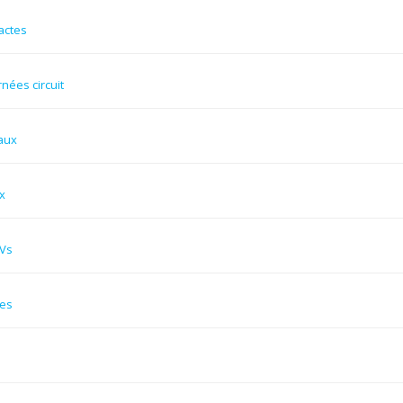
actes
rnées circuit
aux
x
Vs
res