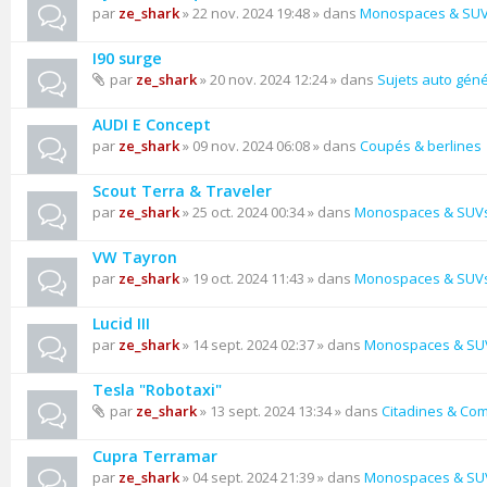
par
ze_shark
» 22 nov. 2024 19:48 » dans
Monospaces & SU
I90 surge
par
ze_shark
» 20 nov. 2024 12:24 » dans
Sujets auto gén
AUDI E Concept
par
ze_shark
» 09 nov. 2024 06:08 » dans
Coupés & berlines
Scout Terra & Traveler
par
ze_shark
» 25 oct. 2024 00:34 » dans
Monospaces & SUV
VW Tayron
par
ze_shark
» 19 oct. 2024 11:43 » dans
Monospaces & SUV
Lucid III
par
ze_shark
» 14 sept. 2024 02:37 » dans
Monospaces & SU
Tesla "Robotaxi"
par
ze_shark
» 13 sept. 2024 13:34 » dans
Citadines & Co
Cupra Terramar
par
ze_shark
» 04 sept. 2024 21:39 » dans
Monospaces & SU