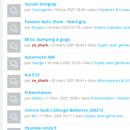
Suzuki Stingray
par
Corsugone
» 18 mai 2025 18:39 » dans
Citadines & Comp
Passion Auto Show - Martigny
par
flyspin
» 23 mars 2025 07:19 » dans
Sorties, balades, jou
BEVs: dumping à gogo
par
ze_shark
» 22 mars 2025 06:43 » dans
Sujets auto génér
Autoroute A69
par
Gengis
» 02 mars 2025 12:29 » dans
Sujets auto générau
Kia EV2
par
ze_shark
» 02 mars 2025 06:41 » dans
Monospaces & SU
Présentation
par
Maels
» 17 févr. 2025 19:08 » dans
Présentation / memb
Centre Audi Collonge-Bellerive 250213
par
BS
» 17 févr. 2025 10:11 » dans
Sujets auto généraux
Hyundai ioniq 9