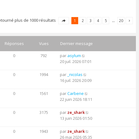
etourné plus de 1000 résultats
1
2
3
4
5
…
20
Réponses
Vues
Dernier message
0
792
par
asylum
20 juil. 2026 07:01
0
1994
par
_nicolas
16 juil. 2026 20:09
0
1561
par
Carbene
22 juin 2026 18:11
0
3175
par
ze_shark
13 juin 2026 01:50
0
1943
par
ze_shark
26 mai 2026 05:35