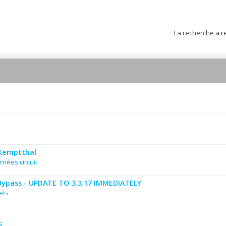
La recherche a r
 Kemptthal
rnées circuit
Bypass - UPDATE TO 3.3.17 IMMEDIATELY
ets
s