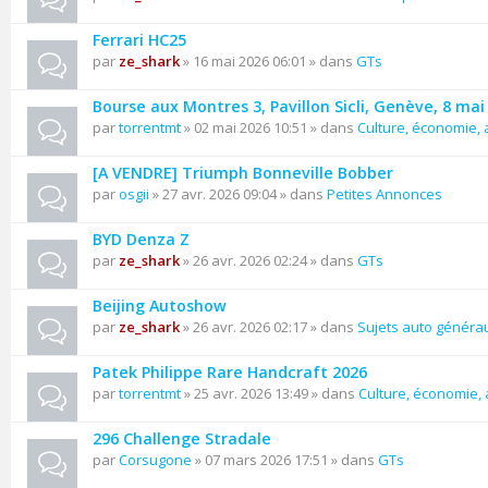
Ferrari HC25
par
ze_shark
» 16 mai 2026 06:01 » dans
GTs
Bourse aux Montres 3, Pavillon Sicli, Genève, 8 mai
par
torrentmt
» 02 mai 2026 10:51 » dans
Culture, économie, a
[A VENDRE] Triumph Bonneville Bobber
par
osgii
» 27 avr. 2026 09:04 » dans
Petites Annonces
BYD Denza Z
par
ze_shark
» 26 avr. 2026 02:24 » dans
GTs
Beijing Autoshow
par
ze_shark
» 26 avr. 2026 02:17 » dans
Sujets auto généra
Patek Philippe Rare Handcraft 2026
par
torrentmt
» 25 avr. 2026 13:49 » dans
Culture, économie, a
296 Challenge Stradale
par
Corsugone
» 07 mars 2026 17:51 » dans
GTs