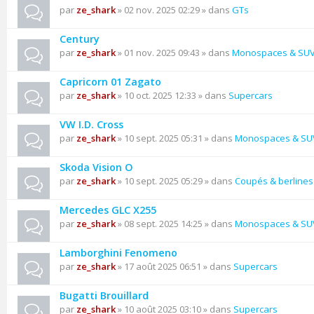
par
ze_shark
» 02 nov. 2025 02:29 » dans
GTs
Century
par
ze_shark
» 01 nov. 2025 09:43 » dans
Monospaces & SU
Capricorn 01 Zagato
par
ze_shark
» 10 oct. 2025 12:33 » dans
Supercars
VW I.D. Cross
par
ze_shark
» 10 sept. 2025 05:31 » dans
Monospaces & SU
Skoda Vision O
par
ze_shark
» 10 sept. 2025 05:29 » dans
Coupés & berlines
Mercedes GLC X255
par
ze_shark
» 08 sept. 2025 14:25 » dans
Monospaces & SU
Lamborghini Fenomeno
par
ze_shark
» 17 août 2025 06:51 » dans
Supercars
Bugatti Brouillard
par
ze_shark
» 10 août 2025 03:10 » dans
Supercars