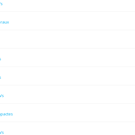
Vs
éraux
s
s
Vs
mpactes
Vs