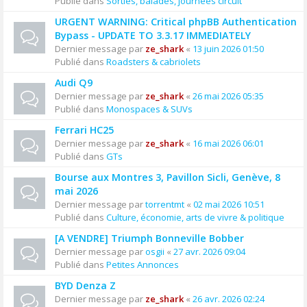
Publié dans
Sorties, balades, journées circuit
URGENT WARNING: Critical phpBB Authentication
Bypass - UPDATE TO 3.3.17 IMMEDIATELY
Dernier message par
ze_shark
«
13 juin 2026 01:50
Publié dans
Roadsters & cabriolets
Audi Q9
Dernier message par
ze_shark
«
26 mai 2026 05:35
Publié dans
Monospaces & SUVs
Ferrari HC25
Dernier message par
ze_shark
«
16 mai 2026 06:01
Publié dans
GTs
Bourse aux Montres 3, Pavillon Sicli, Genève, 8
mai 2026
Dernier message par
torrentmt
«
02 mai 2026 10:51
Publié dans
Culture, économie, arts de vivre & politique
[A VENDRE] Triumph Bonneville Bobber
Dernier message par
osgii
«
27 avr. 2026 09:04
Publié dans
Petites Annonces
BYD Denza Z
Dernier message par
ze_shark
«
26 avr. 2026 02:24