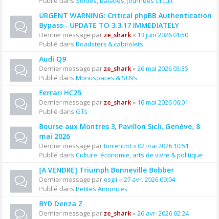
Publié dans
Sorties, balades, journées circuit
URGENT WARNING: Critical phpBB Authentication
Bypass - UPDATE TO 3.3.17 IMMEDIATELY
Dernier message par
ze_shark
«
13 juin 2026 01:50
Publié dans
Roadsters & cabriolets
Audi Q9
Dernier message par
ze_shark
«
26 mai 2026 05:35
Publié dans
Monospaces & SUVs
Ferrari HC25
Dernier message par
ze_shark
«
16 mai 2026 06:01
Publié dans
GTs
Bourse aux Montres 3, Pavillon Sicli, Genève, 8
mai 2026
Dernier message par
torrentmt
«
02 mai 2026 10:51
Publié dans
Culture, économie, arts de vivre & politique
[A VENDRE] Triumph Bonneville Bobber
Dernier message par
osgii
«
27 avr. 2026 09:04
Publié dans
Petites Annonces
BYD Denza Z
Dernier message par
ze_shark
«
26 avr. 2026 02:24