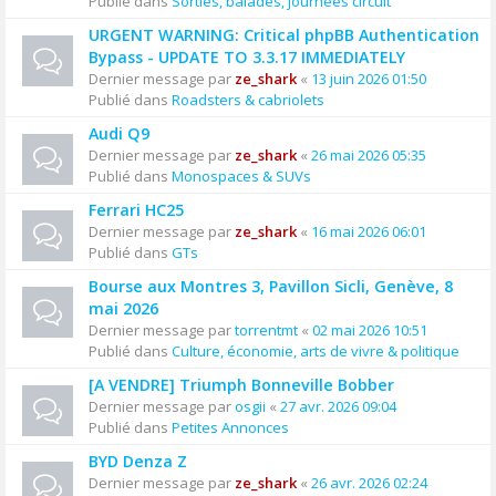
Publié dans
Sorties, balades, journées circuit
URGENT WARNING: Critical phpBB Authentication
Bypass - UPDATE TO 3.3.17 IMMEDIATELY
Dernier message par
ze_shark
«
13 juin 2026 01:50
Publié dans
Roadsters & cabriolets
Audi Q9
Dernier message par
ze_shark
«
26 mai 2026 05:35
Publié dans
Monospaces & SUVs
Ferrari HC25
Dernier message par
ze_shark
«
16 mai 2026 06:01
Publié dans
GTs
Bourse aux Montres 3, Pavillon Sicli, Genève, 8
mai 2026
Dernier message par
torrentmt
«
02 mai 2026 10:51
Publié dans
Culture, économie, arts de vivre & politique
[A VENDRE] Triumph Bonneville Bobber
Dernier message par
osgii
«
27 avr. 2026 09:04
Publié dans
Petites Annonces
BYD Denza Z
Dernier message par
ze_shark
«
26 avr. 2026 02:24