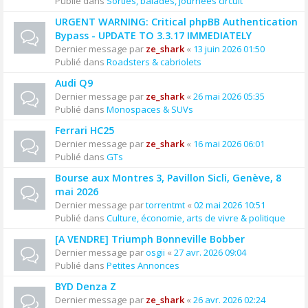
Publié dans
Sorties, balades, journées circuit
URGENT WARNING: Critical phpBB Authentication
Bypass - UPDATE TO 3.3.17 IMMEDIATELY
Dernier message par
ze_shark
«
13 juin 2026 01:50
Publié dans
Roadsters & cabriolets
Audi Q9
Dernier message par
ze_shark
«
26 mai 2026 05:35
Publié dans
Monospaces & SUVs
Ferrari HC25
Dernier message par
ze_shark
«
16 mai 2026 06:01
Publié dans
GTs
Bourse aux Montres 3, Pavillon Sicli, Genève, 8
mai 2026
Dernier message par
torrentmt
«
02 mai 2026 10:51
Publié dans
Culture, économie, arts de vivre & politique
[A VENDRE] Triumph Bonneville Bobber
Dernier message par
osgii
«
27 avr. 2026 09:04
Publié dans
Petites Annonces
BYD Denza Z
Dernier message par
ze_shark
«
26 avr. 2026 02:24