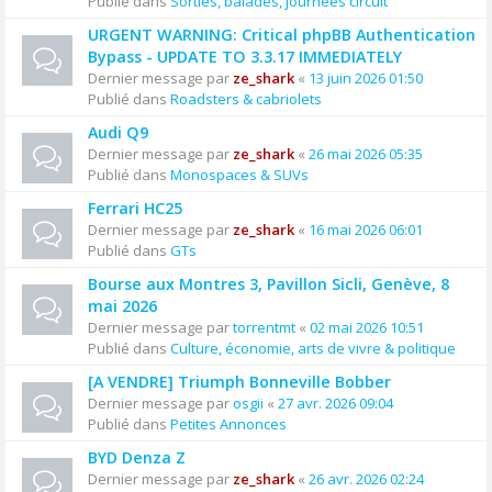
Publié dans
Sorties, balades, journées circuit
URGENT WARNING: Critical phpBB Authentication
Bypass - UPDATE TO 3.3.17 IMMEDIATELY
Dernier message par
ze_shark
«
13 juin 2026 01:50
Publié dans
Roadsters & cabriolets
Audi Q9
Dernier message par
ze_shark
«
26 mai 2026 05:35
Publié dans
Monospaces & SUVs
Ferrari HC25
Dernier message par
ze_shark
«
16 mai 2026 06:01
Publié dans
GTs
Bourse aux Montres 3, Pavillon Sicli, Genève, 8
mai 2026
Dernier message par
torrentmt
«
02 mai 2026 10:51
Publié dans
Culture, économie, arts de vivre & politique
[A VENDRE] Triumph Bonneville Bobber
Dernier message par
osgii
«
27 avr. 2026 09:04
Publié dans
Petites Annonces
BYD Denza Z
Dernier message par
ze_shark
«
26 avr. 2026 02:24