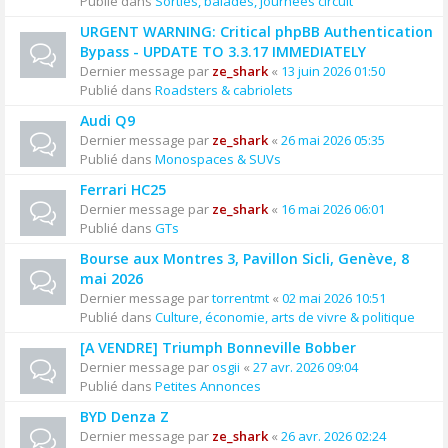
Publié dans
Sorties, balades, journées circuit
URGENT WARNING: Critical phpBB Authentication
Bypass - UPDATE TO 3.3.17 IMMEDIATELY
Dernier message par
ze_shark
«
13 juin 2026 01:50
Publié dans
Roadsters & cabriolets
Audi Q9
Dernier message par
ze_shark
«
26 mai 2026 05:35
Publié dans
Monospaces & SUVs
Ferrari HC25
Dernier message par
ze_shark
«
16 mai 2026 06:01
Publié dans
GTs
Bourse aux Montres 3, Pavillon Sicli, Genève, 8
mai 2026
Dernier message par
torrentmt
«
02 mai 2026 10:51
Publié dans
Culture, économie, arts de vivre & politique
[A VENDRE] Triumph Bonneville Bobber
Dernier message par
osgii
«
27 avr. 2026 09:04
Publié dans
Petites Annonces
BYD Denza Z
Dernier message par
ze_shark
«
26 avr. 2026 02:24