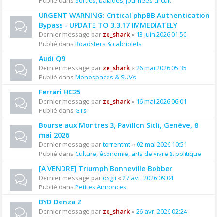
Publié dans
Sorties, balades, journées circuit
URGENT WARNING: Critical phpBB Authentication
Bypass - UPDATE TO 3.3.17 IMMEDIATELY
Dernier message par
ze_shark
«
13 juin 2026 01:50
Publié dans
Roadsters & cabriolets
Audi Q9
Dernier message par
ze_shark
«
26 mai 2026 05:35
Publié dans
Monospaces & SUVs
Ferrari HC25
Dernier message par
ze_shark
«
16 mai 2026 06:01
Publié dans
GTs
Bourse aux Montres 3, Pavillon Sicli, Genève, 8
mai 2026
Dernier message par
torrentmt
«
02 mai 2026 10:51
Publié dans
Culture, économie, arts de vivre & politique
[A VENDRE] Triumph Bonneville Bobber
Dernier message par
osgii
«
27 avr. 2026 09:04
Publié dans
Petites Annonces
BYD Denza Z
Dernier message par
ze_shark
«
26 avr. 2026 02:24