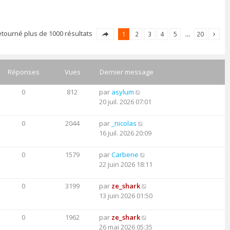
etourné plus de 1000 résultats
1
2
3
4
5
…
20
Réponses
Vues
Dernier message
0
812
par
asylum
20 juil. 2026 07:01
0
2044
par
_nicolas
16 juil. 2026 20:09
0
1579
par
Carbene
22 juin 2026 18:11
0
3199
par
ze_shark
13 juin 2026 01:50
0
1962
par
ze_shark
26 mai 2026 05:35