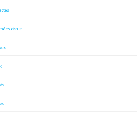
actes
rnées circuit
aux
x
Vs
res