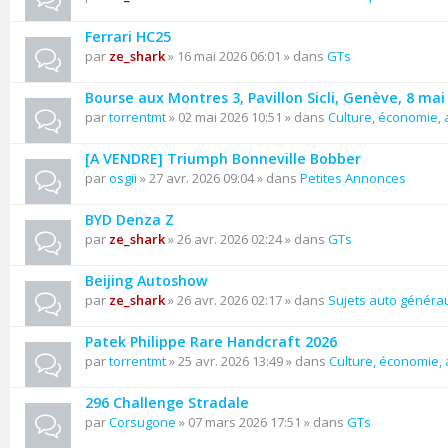
Ferrari HC25
par
ze_shark
» 16 mai 2026 06:01 » dans
GTs
Bourse aux Montres 3, Pavillon Sicli, Genève, 8 mai
par
torrentmt
» 02 mai 2026 10:51 » dans
Culture, économie, a
[A VENDRE] Triumph Bonneville Bobber
par
osgii
» 27 avr. 2026 09:04 » dans
Petites Annonces
BYD Denza Z
par
ze_shark
» 26 avr. 2026 02:24 » dans
GTs
Beijing Autoshow
par
ze_shark
» 26 avr. 2026 02:17 » dans
Sujets auto généra
Patek Philippe Rare Handcraft 2026
par
torrentmt
» 25 avr. 2026 13:49 » dans
Culture, économie, a
296 Challenge Stradale
par
Corsugone
» 07 mars 2026 17:51 » dans
GTs