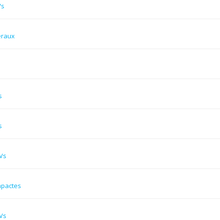
Vs
éraux
s
s
Vs
mpactes
Vs