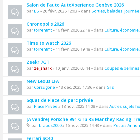
Salon de l'auto AutoXperience Genève 2026
par
BS
» 20 févr. 2026 12:03 » dans
Sorties, balades, journées
Chronopolis 2026
par
torrentmt
» 16 févr. 2026 22:18 » dans
Culture, économie, 
Time to watch 2026
par
torrentmt
» 11 févr. 2026 19:48 » dans
Culture, économie, 
Zeekr 7GT
par
ze_shark
» 10 janv. 2026 05:44 » dans
Coupés & berlines
New Lexus LFA
par
Corsugone
» 13 déc. 2025 17:36 » dans
GTs
Squat de Place de parc privée
par
Place Privée
» 18 nov. 2025 14:08 » dans
Autres sujets ho
[A vendre] Porsche 991 GT3 RS Manthey Racing Tr
par
brabus2000
» 16 nov. 2025 14:43 » dans
Petites Anno
Ferrari SC40