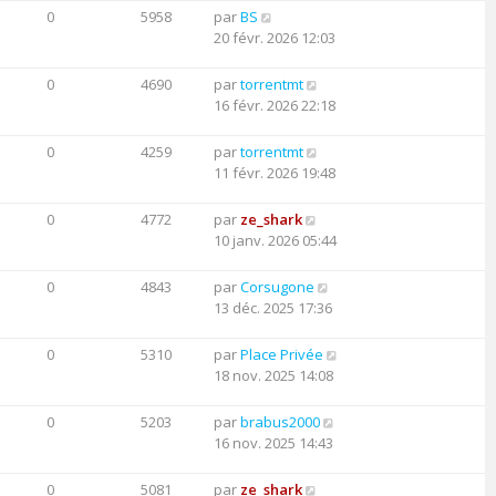
0
5958
par
BS
20 févr. 2026 12:03
0
4690
par
torrentmt
16 févr. 2026 22:18
0
4259
par
torrentmt
11 févr. 2026 19:48
0
4772
par
ze_shark
10 janv. 2026 05:44
0
4843
par
Corsugone
13 déc. 2025 17:36
0
5310
par
Place Privée
18 nov. 2025 14:08
0
5203
par
brabus2000
16 nov. 2025 14:43
0
5081
par
ze_shark