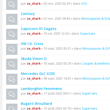
par
ze_shark
» 02 nov. 2025 02:29 » dans
GTs
Century
par
ze_shark
» 01 nov. 2025 09:43 » dans
Monospaces & SU
Capricorn 01 Zagato
par
ze_shark
» 10 oct. 2025 12:33 » dans
Supercars
VW I.D. Cross
par
ze_shark
» 10 sept. 2025 05:31 » dans
Monospaces & SU
Skoda Vision O
par
ze_shark
» 10 sept. 2025 05:29 » dans
Coupés & berlines
Mercedes GLC X255
par
ze_shark
» 08 sept. 2025 14:25 » dans
Monospaces & SU
Lamborghini Fenomeno
par
ze_shark
» 17 août 2025 06:51 » dans
Supercars
Bugatti Brouillard
par
ze_shark
» 10 août 2025 03:10 » dans
Supercars