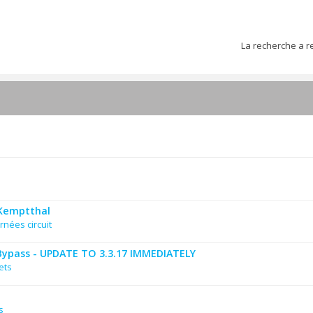
La recherche a r
 Kemptthal
rnées circuit
Bypass - UPDATE TO 3.3.17 IMMEDIATELY
ets
s