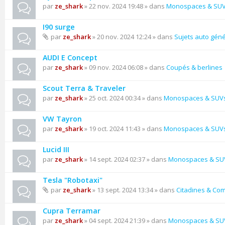
par
ze_shark
» 22 nov. 2024 19:48 » dans
Monospaces & SU
I90 surge
par
ze_shark
» 20 nov. 2024 12:24 » dans
Sujets auto gén
AUDI E Concept
par
ze_shark
» 09 nov. 2024 06:08 » dans
Coupés & berlines
Scout Terra & Traveler
par
ze_shark
» 25 oct. 2024 00:34 » dans
Monospaces & SUV
VW Tayron
par
ze_shark
» 19 oct. 2024 11:43 » dans
Monospaces & SUV
Lucid III
par
ze_shark
» 14 sept. 2024 02:37 » dans
Monospaces & SU
Tesla "Robotaxi"
par
ze_shark
» 13 sept. 2024 13:34 » dans
Citadines & Co
Cupra Terramar
par
ze_shark
» 04 sept. 2024 21:39 » dans
Monospaces & SU