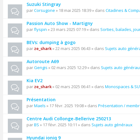
Suzuki Stingray
par
Corsugone
» 18 mai 2025 18:39 » dans
Citadines & Comp
Passion Auto Show - Martigny
par
flyspin
» 23 mars 2025 07:19 » dans
Sorties, balades, jou
BEVs: dumping à gogo
par
ze_shark
» 22 mars 2025 06:43 » dans
Sujets auto génér
Autoroute A69
par
Gengis
» 02 mars 2025 12:29 » dans
Sujets auto générau
Kia EV2
par
ze_shark
» 02 mars 2025 06:41 » dans
Monospaces & SU
Présentation
par
Maels
» 17 févr. 2025 19:08 » dans
Présentation / memb
Centre Audi Collonge-Bellerive 250213
par
BS
» 17 févr. 2025 10:11 » dans
Sujets auto généraux
Hyundai ioniq 9