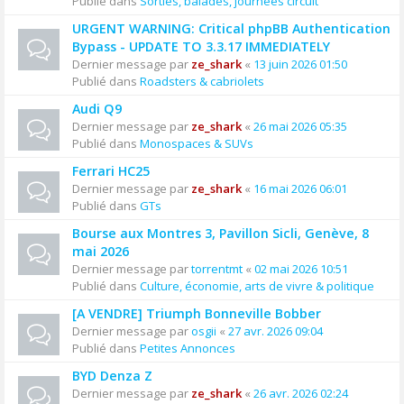
Publié dans
Sorties, balades, journées circuit
URGENT WARNING: Critical phpBB Authentication
Bypass - UPDATE TO 3.3.17 IMMEDIATELY
Dernier message par
ze_shark
«
13 juin 2026 01:50
Publié dans
Roadsters & cabriolets
Audi Q9
Dernier message par
ze_shark
«
26 mai 2026 05:35
Publié dans
Monospaces & SUVs
Ferrari HC25
Dernier message par
ze_shark
«
16 mai 2026 06:01
Publié dans
GTs
Bourse aux Montres 3, Pavillon Sicli, Genève, 8
mai 2026
Dernier message par
torrentmt
«
02 mai 2026 10:51
Publié dans
Culture, économie, arts de vivre & politique
[A VENDRE] Triumph Bonneville Bobber
Dernier message par
osgii
«
27 avr. 2026 09:04
Publié dans
Petites Annonces
BYD Denza Z
Dernier message par
ze_shark
«
26 avr. 2026 02:24