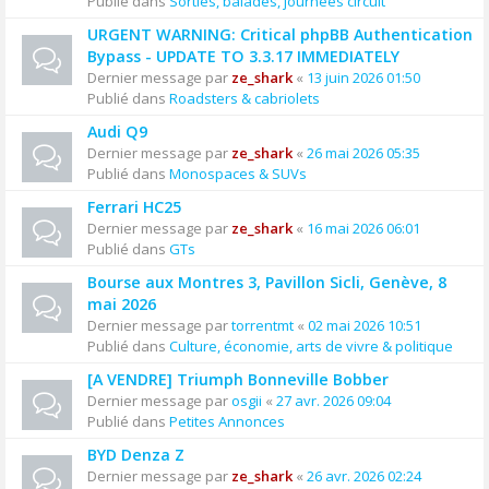
Publié dans
Sorties, balades, journées circuit
URGENT WARNING: Critical phpBB Authentication
Bypass - UPDATE TO 3.3.17 IMMEDIATELY
Dernier message par
ze_shark
«
13 juin 2026 01:50
Publié dans
Roadsters & cabriolets
Audi Q9
Dernier message par
ze_shark
«
26 mai 2026 05:35
Publié dans
Monospaces & SUVs
Ferrari HC25
Dernier message par
ze_shark
«
16 mai 2026 06:01
Publié dans
GTs
Bourse aux Montres 3, Pavillon Sicli, Genève, 8
mai 2026
Dernier message par
torrentmt
«
02 mai 2026 10:51
Publié dans
Culture, économie, arts de vivre & politique
[A VENDRE] Triumph Bonneville Bobber
Dernier message par
osgii
«
27 avr. 2026 09:04
Publié dans
Petites Annonces
BYD Denza Z
Dernier message par
ze_shark
«
26 avr. 2026 02:24