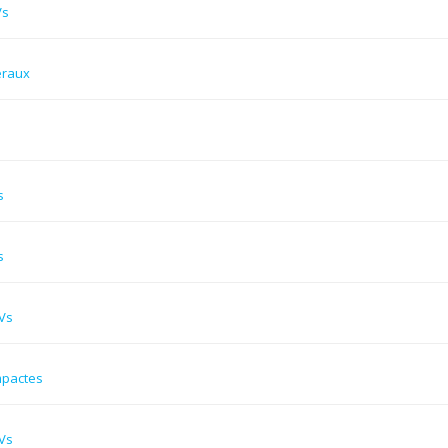
Vs
éraux
s
s
Vs
mpactes
Vs