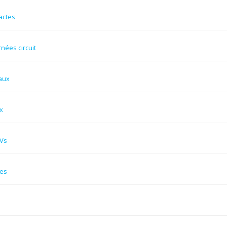
actes
rnées circuit
aux
x
Vs
res