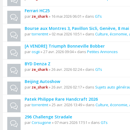
Ferrari HC25
par
ze_shark
» 16 mai 2026 06:01 » dans
GTs
Bourse aux Montres 3, Pavillon Sicli, Genève, 8 mai
par
torrentmt
» 02 mai 2026 10:51 » dans
Culture, économie, a
[A VENDRE] Triumph Bonneville Bobber
par
osgii
» 27 avr. 2026 09:04 » dans
Petites Annonces
BYD Denza Z
par
ze_shark
» 26 avr. 2026 02:24 » dans
GTs
Beijing Autoshow
par
ze_shark
» 26 avr. 2026 02:17 » dans
Sujets auto généra
Patek Philippe Rare Handcraft 2026
par
torrentmt
» 25 avr. 2026 13:49 » dans
Culture, économie, a
296 Challenge Stradale
par
Corsugone
» 07 mars 2026 17:51 » dans
GTs