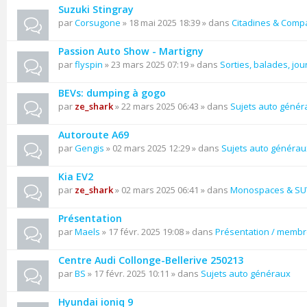
Suzuki Stingray
par
Corsugone
» 18 mai 2025 18:39 » dans
Citadines & Comp
Passion Auto Show - Martigny
par
flyspin
» 23 mars 2025 07:19 » dans
Sorties, balades, jou
BEVs: dumping à gogo
par
ze_shark
» 22 mars 2025 06:43 » dans
Sujets auto génér
Autoroute A69
par
Gengis
» 02 mars 2025 12:29 » dans
Sujets auto générau
Kia EV2
par
ze_shark
» 02 mars 2025 06:41 » dans
Monospaces & SU
Présentation
par
Maels
» 17 févr. 2025 19:08 » dans
Présentation / memb
Centre Audi Collonge-Bellerive 250213
par
BS
» 17 févr. 2025 10:11 » dans
Sujets auto généraux
Hyundai ioniq 9