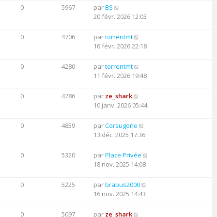
0
5967
par
BS
20 févr. 2026 12:03
0
4706
par
torrentmt
16 févr. 2026 22:18
0
4280
par
torrentmt
11 févr. 2026 19:48
0
4786
par
ze_shark
10 janv. 2026 05:44
0
4859
par
Corsugone
13 déc. 2025 17:36
0
5320
par
Place Privée
18 nov. 2025 14:08
0
5225
par
brabus2000
16 nov. 2025 14:43
0
5097
par
ze_shark