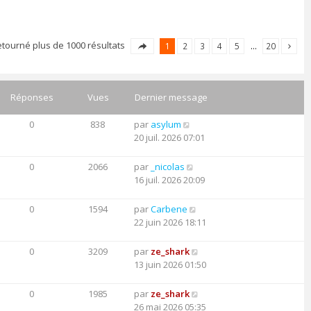
etourné plus de 1000 résultats
1
2
3
4
5
…
20
Réponses
Vues
Dernier message
0
838
par
asylum
20 juil. 2026 07:01
0
2066
par
_nicolas
16 juil. 2026 20:09
0
1594
par
Carbene
22 juin 2026 18:11
0
3209
par
ze_shark
13 juin 2026 01:50
0
1985
par
ze_shark
26 mai 2026 05:35