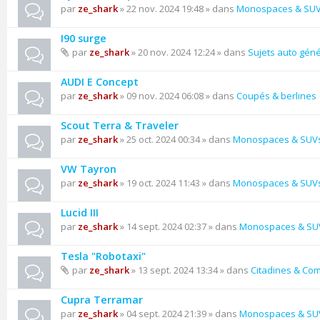
par
ze_shark
» 22 nov. 2024 19:48 » dans
Monospaces & SU
I90 surge
par
ze_shark
» 20 nov. 2024 12:24 » dans
Sujets auto gén
AUDI E Concept
par
ze_shark
» 09 nov. 2024 06:08 » dans
Coupés & berlines
Scout Terra & Traveler
par
ze_shark
» 25 oct. 2024 00:34 » dans
Monospaces & SUV
VW Tayron
par
ze_shark
» 19 oct. 2024 11:43 » dans
Monospaces & SUV
Lucid III
par
ze_shark
» 14 sept. 2024 02:37 » dans
Monospaces & SU
Tesla "Robotaxi"
par
ze_shark
» 13 sept. 2024 13:34 » dans
Citadines & Co
Cupra Terramar
par
ze_shark
» 04 sept. 2024 21:39 » dans
Monospaces & SU