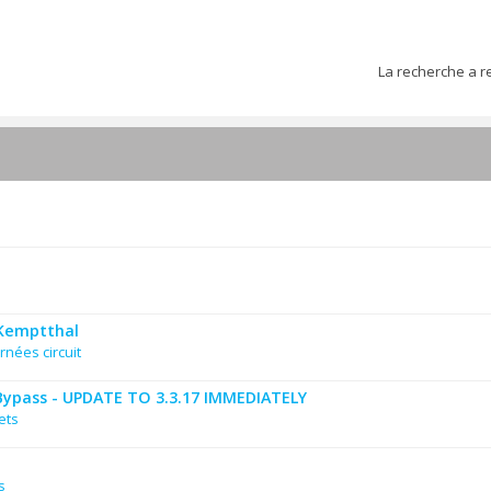
La recherche a r
 Kemptthal
rnées circuit
Bypass - UPDATE TO 3.3.17 IMMEDIATELY
ets
s