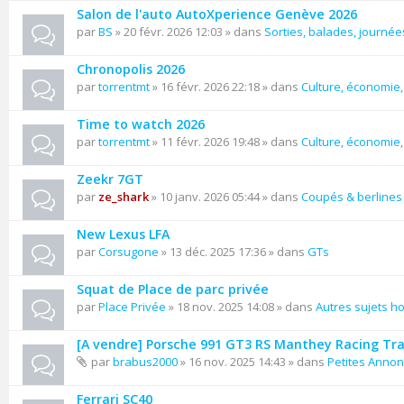
Salon de l'auto AutoXperience Genève 2026
par
BS
» 20 févr. 2026 12:03 » dans
Sorties, balades, journées
Chronopolis 2026
par
torrentmt
» 16 févr. 2026 22:18 » dans
Culture, économie, 
Time to watch 2026
par
torrentmt
» 11 févr. 2026 19:48 » dans
Culture, économie, 
Zeekr 7GT
par
ze_shark
» 10 janv. 2026 05:44 » dans
Coupés & berlines
New Lexus LFA
par
Corsugone
» 13 déc. 2025 17:36 » dans
GTs
Squat de Place de parc privée
par
Place Privée
» 18 nov. 2025 14:08 » dans
Autres sujets ho
[A vendre] Porsche 991 GT3 RS Manthey Racing Tr
par
brabus2000
» 16 nov. 2025 14:43 » dans
Petites Anno
Ferrari SC40