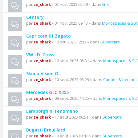
par
ze_shark
» 02 nov. 2025 02:29 » dans
GTs
Century
par
ze_shark
» 01 nov. 2025 09:43 » dans
Monospaces & SU
Capricorn 01 Zagato
par
ze_shark
» 10 oct. 2025 12:33 » dans
Supercars
VW I.D. Cross
par
ze_shark
» 10 sept. 2025 05:31 » dans
Monospaces & SU
Skoda Vision O
par
ze_shark
» 10 sept. 2025 05:29 » dans
Coupés & berlines
Mercedes GLC X255
par
ze_shark
» 08 sept. 2025 14:25 » dans
Monospaces & SU
Lamborghini Fenomeno
par
ze_shark
» 17 août 2025 06:51 » dans
Supercars
Bugatti Brouillard
par
ze_shark
» 10 août 2025 03:10 » dans
Supercars