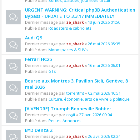
Publié dans
Sorties, balades, journées circuit
URGENT WARNING: Critical phpBB Authentication
Bypass - UPDATE TO 3.3.17 IMMEDIATELY
Dernier message par
ze_shark
«
13 juin 2026 01:50
Publié dans
Roadsters & cabriolets
Audi Q9
Dernier message par
ze_shark
«
26 mai 2026 05:35
Publié dans
Monospaces & SUVs
Ferrari HC25
Dernier message par
ze_shark
«
16 mai 2026 06:01
Publié dans
GTs
Bourse aux Montres 3, Pavillon Sicli, Genève, 8
mai 2026
Dernier message par
torrentmt
«
02 mai 2026 10:51
Publié dans
Culture, économie, arts de vivre & politique
[A VENDRE] Triumph Bonneville Bobber
Dernier message par
osgii
«
27 avr. 2026 09:04
Publié dans
Petites Annonces
BYD Denza Z
Dernier message par
ze_shark
«
26 avr. 2026 02:24