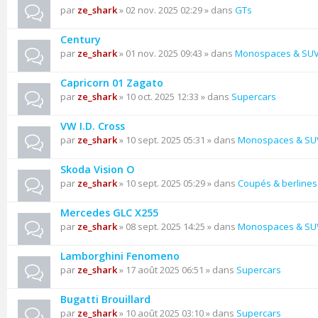
par
ze_shark
» 02 nov. 2025 02:29 » dans
GTs
Century
par
ze_shark
» 01 nov. 2025 09:43 » dans
Monospaces & SU
Capricorn 01 Zagato
par
ze_shark
» 10 oct. 2025 12:33 » dans
Supercars
VW I.D. Cross
par
ze_shark
» 10 sept. 2025 05:31 » dans
Monospaces & SU
Skoda Vision O
par
ze_shark
» 10 sept. 2025 05:29 » dans
Coupés & berlines
Mercedes GLC X255
par
ze_shark
» 08 sept. 2025 14:25 » dans
Monospaces & SU
Lamborghini Fenomeno
par
ze_shark
» 17 août 2025 06:51 » dans
Supercars
Bugatti Brouillard
par
ze_shark
» 10 août 2025 03:10 » dans
Supercars