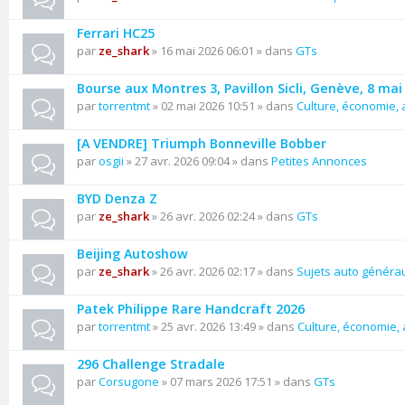
Ferrari HC25
par
ze_shark
» 16 mai 2026 06:01 » dans
GTs
Bourse aux Montres 3, Pavillon Sicli, Genève, 8 mai
par
torrentmt
» 02 mai 2026 10:51 » dans
Culture, économie, a
[A VENDRE] Triumph Bonneville Bobber
par
osgii
» 27 avr. 2026 09:04 » dans
Petites Annonces
BYD Denza Z
par
ze_shark
» 26 avr. 2026 02:24 » dans
GTs
Beijing Autoshow
par
ze_shark
» 26 avr. 2026 02:17 » dans
Sujets auto généra
Patek Philippe Rare Handcraft 2026
par
torrentmt
» 25 avr. 2026 13:49 » dans
Culture, économie, a
296 Challenge Stradale
par
Corsugone
» 07 mars 2026 17:51 » dans
GTs