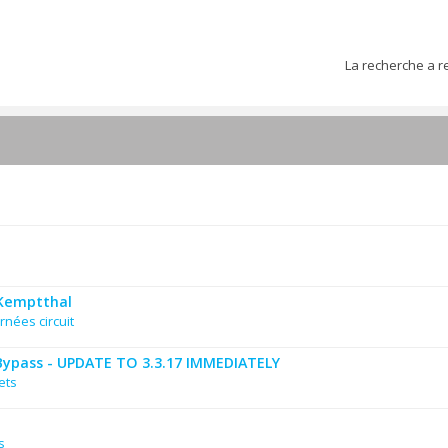
La recherche a r
 Kemptthal
rnées circuit
Bypass - UPDATE TO 3.3.17 IMMEDIATELY
ets
s