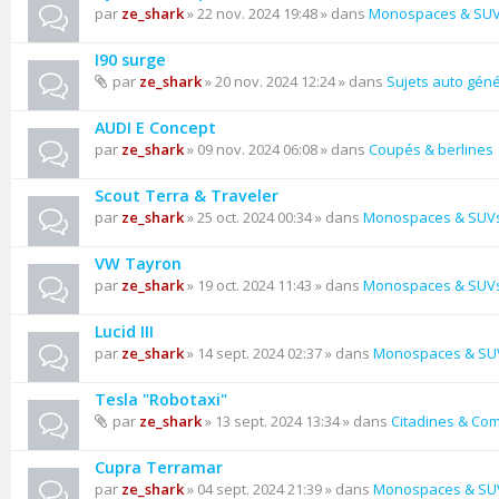
par
ze_shark
» 22 nov. 2024 19:48 » dans
Monospaces & SU
I90 surge
par
ze_shark
» 20 nov. 2024 12:24 » dans
Sujets auto gén
AUDI E Concept
par
ze_shark
» 09 nov. 2024 06:08 » dans
Coupés & berlines
Scout Terra & Traveler
par
ze_shark
» 25 oct. 2024 00:34 » dans
Monospaces & SUV
VW Tayron
par
ze_shark
» 19 oct. 2024 11:43 » dans
Monospaces & SUV
Lucid III
par
ze_shark
» 14 sept. 2024 02:37 » dans
Monospaces & SU
Tesla "Robotaxi"
par
ze_shark
» 13 sept. 2024 13:34 » dans
Citadines & Co
Cupra Terramar
par
ze_shark
» 04 sept. 2024 21:39 » dans
Monospaces & SU