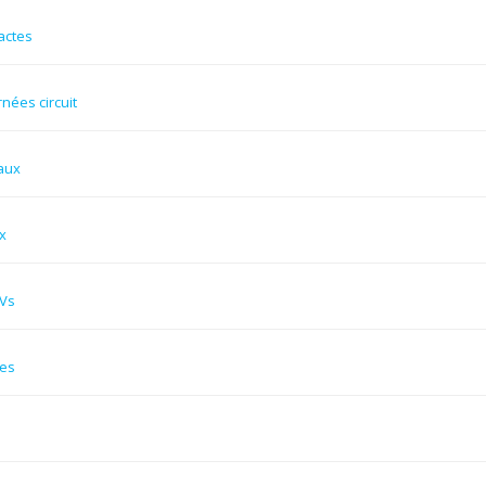
actes
rnées circuit
aux
x
Vs
res