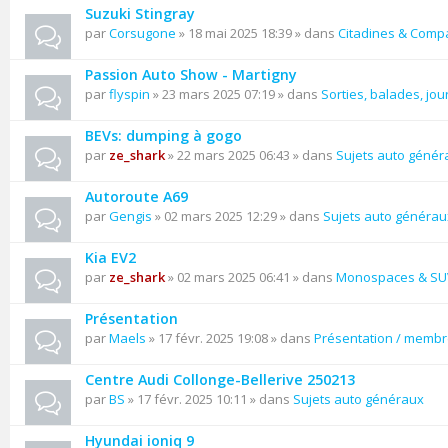
Suzuki Stingray
par
Corsugone
» 18 mai 2025 18:39 » dans
Citadines & Comp
Passion Auto Show - Martigny
par
flyspin
» 23 mars 2025 07:19 » dans
Sorties, balades, jou
BEVs: dumping à gogo
par
ze_shark
» 22 mars 2025 06:43 » dans
Sujets auto génér
Autoroute A69
par
Gengis
» 02 mars 2025 12:29 » dans
Sujets auto générau
Kia EV2
par
ze_shark
» 02 mars 2025 06:41 » dans
Monospaces & SU
Présentation
par
Maels
» 17 févr. 2025 19:08 » dans
Présentation / memb
Centre Audi Collonge-Bellerive 250213
par
BS
» 17 févr. 2025 10:11 » dans
Sujets auto généraux
Hyundai ioniq 9