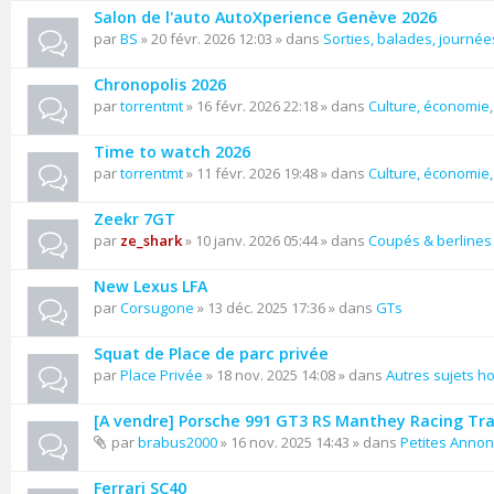
Salon de l'auto AutoXperience Genève 2026
par
BS
» 20 févr. 2026 12:03 » dans
Sorties, balades, journées
Chronopolis 2026
par
torrentmt
» 16 févr. 2026 22:18 » dans
Culture, économie, 
Time to watch 2026
par
torrentmt
» 11 févr. 2026 19:48 » dans
Culture, économie, 
Zeekr 7GT
par
ze_shark
» 10 janv. 2026 05:44 » dans
Coupés & berlines
New Lexus LFA
par
Corsugone
» 13 déc. 2025 17:36 » dans
GTs
Squat de Place de parc privée
par
Place Privée
» 18 nov. 2025 14:08 » dans
Autres sujets ho
[A vendre] Porsche 991 GT3 RS Manthey Racing Tr
par
brabus2000
» 16 nov. 2025 14:43 » dans
Petites Anno
Ferrari SC40