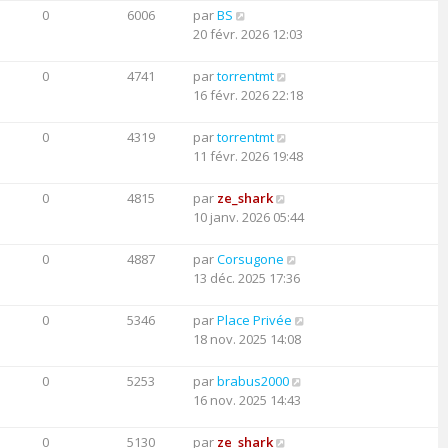
0
6006
par
BS
20 févr. 2026 12:03
0
4741
par
torrentmt
16 févr. 2026 22:18
0
4319
par
torrentmt
11 févr. 2026 19:48
0
4815
par
ze_shark
10 janv. 2026 05:44
0
4887
par
Corsugone
13 déc. 2025 17:36
0
5346
par
Place Privée
18 nov. 2025 14:08
0
5253
par
brabus2000
16 nov. 2025 14:43
0
5130
par
ze_shark