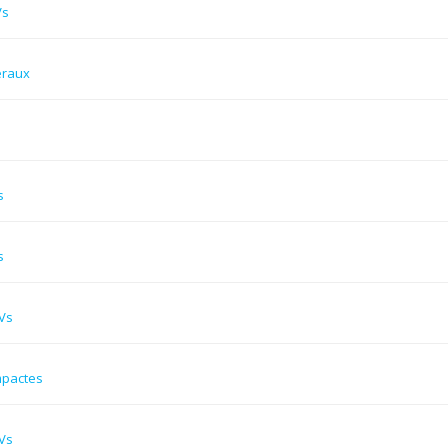
Vs
éraux
s
s
Vs
mpactes
Vs