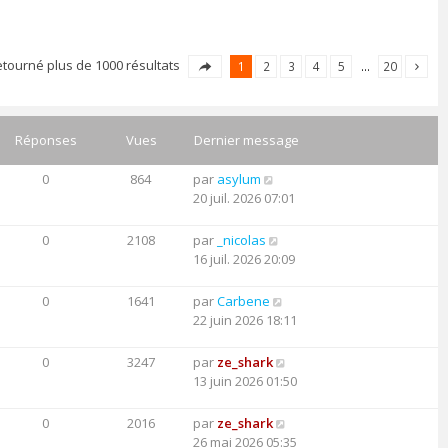
etourné plus de 1000 résultats
1
2
3
4
5
…
20
Réponses
Vues
Dernier message
0
864
par
asylum
20 juil. 2026 07:01
0
2108
par
_nicolas
16 juil. 2026 20:09
0
1641
par
Carbene
22 juin 2026 18:11
0
3247
par
ze_shark
13 juin 2026 01:50
0
2016
par
ze_shark
26 mai 2026 05:35