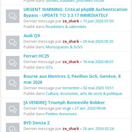
Publié dans
Sorties, balades, journées circuit
URGENT WARNING: Critical phpBB Authentication
Bypass - UPDATE TO 3.3.17 IMMEDIATELY
Dernier message par
ze_shark
«
13 juin 2026 01:50
Publié dans
Roadsters & cabriolets
Audi Q9
Dernier message par
ze_shark
«
26 mai 2026 05:35
Publié dans
Monospaces & SUVs
Ferrari HC25
Dernier message par
ze_shark
«
16 mai 2026 06:01
Publié dans
GTs
Bourse aux Montres 3, Pavillon Sicli, Genève, 8
mai 2026
Dernier message par
torrentmt
«
02 mai 2026 10:51
Publié dans
Culture, économie, arts de vivre & politique
[A VENDRE] Triumph Bonneville Bobber
Dernier message par
osgii
«
27 avr. 2026 09:04
Publié dans
Petites Annonces
BYD Denza Z
Dernier message par
ze_shark
«
26 avr. 2026 02:24