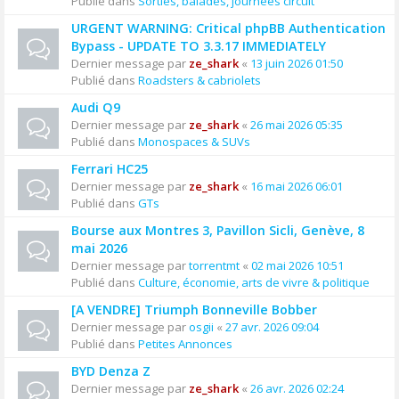
Publié dans
Sorties, balades, journées circuit
URGENT WARNING: Critical phpBB Authentication
Bypass - UPDATE TO 3.3.17 IMMEDIATELY
Dernier message par
ze_shark
«
13 juin 2026 01:50
Publié dans
Roadsters & cabriolets
Audi Q9
Dernier message par
ze_shark
«
26 mai 2026 05:35
Publié dans
Monospaces & SUVs
Ferrari HC25
Dernier message par
ze_shark
«
16 mai 2026 06:01
Publié dans
GTs
Bourse aux Montres 3, Pavillon Sicli, Genève, 8
mai 2026
Dernier message par
torrentmt
«
02 mai 2026 10:51
Publié dans
Culture, économie, arts de vivre & politique
[A VENDRE] Triumph Bonneville Bobber
Dernier message par
osgii
«
27 avr. 2026 09:04
Publié dans
Petites Annonces
BYD Denza Z
Dernier message par
ze_shark
«
26 avr. 2026 02:24