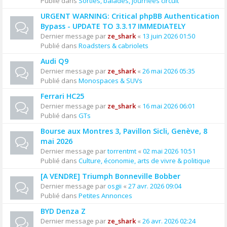
Publié dans
Sorties, balades, journées circuit
URGENT WARNING: Critical phpBB Authentication
Bypass - UPDATE TO 3.3.17 IMMEDIATELY
Dernier message par
ze_shark
«
13 juin 2026 01:50
Publié dans
Roadsters & cabriolets
Audi Q9
Dernier message par
ze_shark
«
26 mai 2026 05:35
Publié dans
Monospaces & SUVs
Ferrari HC25
Dernier message par
ze_shark
«
16 mai 2026 06:01
Publié dans
GTs
Bourse aux Montres 3, Pavillon Sicli, Genève, 8
mai 2026
Dernier message par
torrentmt
«
02 mai 2026 10:51
Publié dans
Culture, économie, arts de vivre & politique
[A VENDRE] Triumph Bonneville Bobber
Dernier message par
osgii
«
27 avr. 2026 09:04
Publié dans
Petites Annonces
BYD Denza Z
Dernier message par
ze_shark
«
26 avr. 2026 02:24