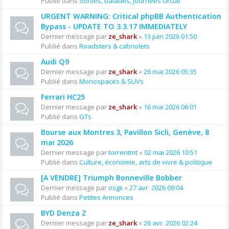
Publié dans
Sorties, balades, journées circuit
URGENT WARNING: Critical phpBB Authentication
Bypass - UPDATE TO 3.3.17 IMMEDIATELY
Dernier message par
ze_shark
«
13 juin 2026 01:50
Publié dans
Roadsters & cabriolets
Audi Q9
Dernier message par
ze_shark
«
26 mai 2026 05:35
Publié dans
Monospaces & SUVs
Ferrari HC25
Dernier message par
ze_shark
«
16 mai 2026 06:01
Publié dans
GTs
Bourse aux Montres 3, Pavillon Sicli, Genève, 8
mai 2026
Dernier message par
torrentmt
«
02 mai 2026 10:51
Publié dans
Culture, économie, arts de vivre & politique
[A VENDRE] Triumph Bonneville Bobber
Dernier message par
osgii
«
27 avr. 2026 09:04
Publié dans
Petites Annonces
BYD Denza Z
Dernier message par
ze_shark
«
26 avr. 2026 02:24