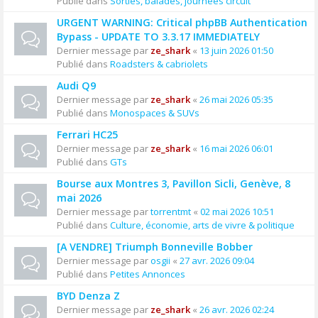
Publié dans
Sorties, balades, journées circuit
URGENT WARNING: Critical phpBB Authentication
Bypass - UPDATE TO 3.3.17 IMMEDIATELY
Dernier message par
ze_shark
«
13 juin 2026 01:50
Publié dans
Roadsters & cabriolets
Audi Q9
Dernier message par
ze_shark
«
26 mai 2026 05:35
Publié dans
Monospaces & SUVs
Ferrari HC25
Dernier message par
ze_shark
«
16 mai 2026 06:01
Publié dans
GTs
Bourse aux Montres 3, Pavillon Sicli, Genève, 8
mai 2026
Dernier message par
torrentmt
«
02 mai 2026 10:51
Publié dans
Culture, économie, arts de vivre & politique
[A VENDRE] Triumph Bonneville Bobber
Dernier message par
osgii
«
27 avr. 2026 09:04
Publié dans
Petites Annonces
BYD Denza Z
Dernier message par
ze_shark
«
26 avr. 2026 02:24